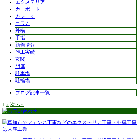
エクステリア
カーポート
ガレージ
コラム
外構
手摺
新着情報
施工実績
玄関
門扉
駐車場
駐輪場
ブログ記事一覧
1
2
次へ »