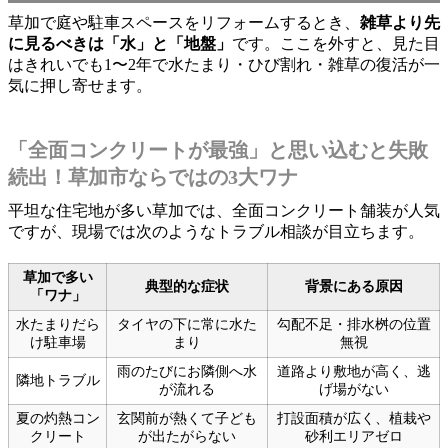
草加で庭や駐車スペースをリフォームするとき、
雑草より先
に見るべきは「水」と「地盤」
です。ここを外すと、見た目
はきれいでも1〜2年で水たまり・ひび割れ・雑草の復活が一
気に押し寄せます。
「全面コンクリートが最強」と思い込むと失敗
続出！草加市ならではの3大ワナ
平坦な住宅地が多い草加では、全面コンクリート舗装が人気
ですが、現場では次のようなトラブル相談が目立ちます。
草加で多い
典型的な症状
背景にある原因
「ワナ」
水たまりだら
タイヤの下に常に水た
勾配不足・排水桝の位置
け駐車場
まり
無視
雨のたびにお隣側へ水
道路より敷地が高く、逃
隣地トラブル
が流れる
げ場がない
夏の灼熱コン
玄関前が熱くて子ども
打設面積が広く、植栽や
クリート
が出たがらない
砂利エリアゼロ