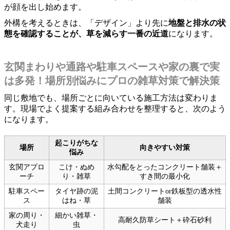
が顔を出し始めます。
外構を考えるときは、「デザイン」より先に
地盤と排水の状
態を確認することが、草を減らす一番の近道
になります。
玄関まわりや通路や駐車スペースや家の裏で実
は多発！場所別悩みにプロの雑草対策で解決策
同じ敷地でも、場所ごとに向いている施工方法は変わりま
す。現場でよく提案する組み合わせを整理すると、次のよう
になります。
起こりがちな
場所
向きやすい対策
悩み
玄関アプロ
こけ・ぬめ
水勾配をとったコンクリート舗装＋
ーチ
り・雑草
すき間の最小化
駐車スペー
タイヤ跡の泥
土間コンクリートor鉄板型の透水性
ス
はね・草
舗装
家の周り・
細かい雑草・
高耐久防草シート＋砕石砂利
犬走り
虫