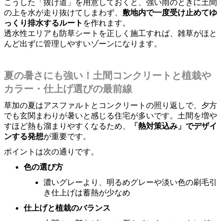
こうした「抜け道」を用意しておくと、強い雨のときに土間
の上を水が走り抜けてしまわず、
敷地内で一度受け止めてゆ
っくり排水するルート
を作れます。
透水性エリアも防草シートを正しく施工すれば、雑草がほと
んど出ずに管理しやすいゾーンになります。
夏の暑さにも強い！土間コンクリートと植栽や
カラー・仕上げ選びの最前線
草加の夏はアスファルトとコンクリートの照り返しで、夕方
でも玄関まわりが暑いと感じる住宅が多いです。土間を増や
すほど熱も溜まりやすくなるため、
「熱対策込み」でデザイ
ンする発想
が重要です。
ポイントは次の通りです。
色の選び方
濃いグレーより、明るめグレーや淡い色の刷毛引
き仕上げは蓄熱が少なめ
仕上げと植栽のバランス