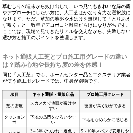
草むしりの週末から抜け出して、いつ見てもきれいな緑の庭
やアプローチにしたい方に、人工芝はかなり有力な選択肢に
なります。ただ、草加の地盤や水はけを無視して「とりあえ
ず敷く」と、数年でデコボコと雑草だらけになりがちです。
ここでは、現場で見てきたリアルを交えながら、失敗しない
選び方と施工のポイントを整理します。
ネット通販人工芝とプロ施工用グレードの違い
は？踏み心地や長持ち度の差を体感！
同じ「人工芝」でも、ホームセンター品とエクステリア業者
が使う施工用グレードでは、中身が別物です。
項目
ネット通販・量販店品
プロ施工用グレード
スカスカで地面が透けや
芝の密度
密度が高く影ができる
すい
クッション
下地の凸凹をひろいやす
下地をなめらかに感じる
性
い
3～5年でつぶれ・退色し
5～10年スパンで安定しや