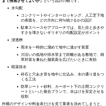
まで浸透させてよいか」
という設計の軸です。
水勾配
コンクリートやインターロッキング、人工芝下地
の表面を、どの方向に何%傾けるかの設計
駐車スペースやアプローチでは、見た目と歩きや
すさを壊さないギリギリの勾配設定がポイント
浸透桝
雨水を一時的に溜めて地中に逃がす装置
川沿いの低地や排水管まで距離がある敷地で、雑
草対策を兼ねた舗装面を広げたいときに有効
暗渠排水
砕石と穴あき管を地中に仕込み、水の通り道をつ
くる工法
防草シート＋砂利、カーポート下の土間コンクリ
ートといった複合プランで、水はけを安定させる
役割
外構のデザインや料金表だけを見て業者を決めてしまうと、