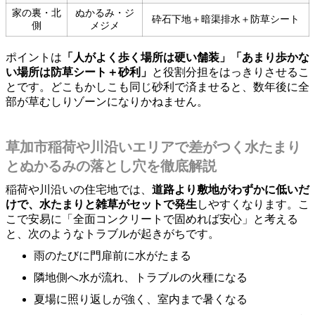
家の裏・北
ぬかるみ・ジ
砕石下地＋暗渠排水＋防草シート
側
メジメ
ポイントは
「人がよく歩く場所は硬い舗装」「あまり歩かな
い場所は防草シート＋砂利」
と役割分担をはっきりさせるこ
とです。どこもかしこも同じ砂利で済ませると、数年後に全
部が草むしりゾーンになりかねません。
草加市稲荷や川沿いエリアで差がつく水たまり
とぬかるみの落とし穴を徹底解説
稲荷や川沿いの住宅地では、
道路より敷地がわずかに低いだ
けで、水たまりと雑草がセットで発生
しやすくなります。こ
こで安易に「全面コンクリートで固めれば安心」と考える
と、次のようなトラブルが起きがちです。
雨のたびに門扉前に水がたまる
隣地側へ水が流れ、トラブルの火種になる
夏場に照り返しが強く、室内まで暑くなる