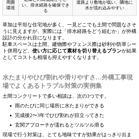
周囲
道路より敷地が低い、隣地に
い、排水経路を確保でき
環境
水が流れ込みやすい
る
草加は平坦な住宅地が多く、一見どこでも土間で問題なさそ
うに見えますが、実際には「排水経路をどう組むか」が外構
設計の分かれ目になります。
駐車スペースは土間、建物際やフェンス際は砂利や防草シー
ト併用など、
使い方に応じて素材を切り替えるプラン
が結果
としてコストも相場も抑えやすくなります。
水たまりやひび割れや滑りやすさ…外構工事現
場でよくあるトラブル対策の実例集
土間コンクリートで多い相談は、次の3つです。
雨のたびに同じ場所に水たまりができる
完成後2〜3年でひび割れが目立ってきた
玄関アプローチが濡れるとツルツル滑る
現場で行う対策は、とても地味ですが効果がはっきり出ま