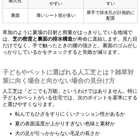
耐久性
やすい
すい
厚手で排水孔が計画的に
裏面
薄いシート状が多い
配置
草加のように夏場の日射と雨量がはっきりしている地域で
は、
芝の密度と裏面の排水構造
が寿命に直結します。見た目
だけでなく、手で触ったときの腰の強さと、裏面のゴムがし
っかりしているかをチェックすると失敗が減ります。
子どもやペットに選ばれる人工芝とは？雑草対
策に向く場合と向かない場合の見分け方
人工芝は「どこでも万能」というわけではありません。特に
子どもやペットがいる住宅では、次のポイントを基準にする
と選びやすくなります。
転んでもひざをすりにくいクッション性があるか
夏の表面温度が上がりすぎない色味と素材か
犬の足が引っかからない毛足の長さか