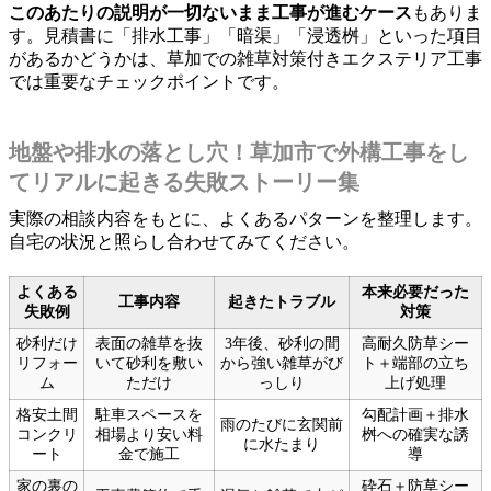
このあたりの説明が一切ないまま工事が進むケース
もありま
す。見積書に「排水工事」「暗渠」「浸透桝」といった項目
があるかどうかは、草加での雑草対策付きエクステリア工事
では重要なチェックポイントです。
地盤や排水の落とし穴！草加市で外構工事をし
てリアルに起きる失敗ストーリー集
実際の相談内容をもとに、よくあるパターンを整理します。
自宅の状況と照らし合わせてみてください。
よくある
本来必要だった
工事内容
起きたトラブル
失敗例
対策
砂利だけ
表面の雑草を抜
3年後、砂利の間
高耐久防草シー
リフォー
いて砂利を敷い
から強い雑草がび
ト＋端部の立ち
ム
ただけ
っしり
上げ処理
格安土間
駐車スペースを
勾配計画＋排水
雨のたびに玄関前
コンクリ
相場より安い料
桝への確実な誘
に水たまり
ート
金で施工
導
家の裏の
砕石＋防草シー