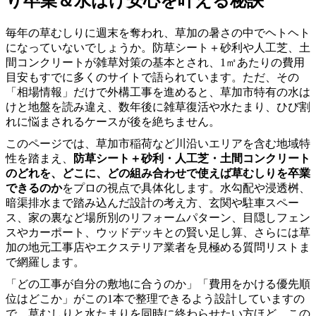
り卒業＆水はけ安心を叶える秘訣
毎年の草むしりに週末を奪われ、草加の暑さの中でヘトヘト
になっていないでしょうか。防草シート＋砂利や人工芝、土
間コンクリートが雑草対策の基本とされ、1㎡あたりの費用
目安もすでに多くのサイトで語られています。ただ、その
「相場情報」だけで外構工事を進めると、草加市特有の水は
けと地盤を読み違え、数年後に雑草復活や水たまり、ひび割
れに悩まされるケースが後を絶ちません。
このページでは、草加市稲荷など川沿いエリアを含む地域特
性を踏まえ、
防草シート＋砂利・人工芝・土間コンクリート
のどれを、どこに、どの組み合わせで使えば草むしりを卒業
できるのか
をプロの視点で具体化します。水勾配や浸透桝、
暗渠排水まで踏み込んだ設計の考え方、玄関や駐車スペー
ス、家の裏など場所別のリフォームパターン、目隠しフェン
スやカーポート、ウッドデッキとの賢い足し算、さらには草
加の地元工事店やエクステリア業者を見極める質問リストま
で網羅します。
「どの工事が自分の敷地に合うのか」「費用をかける優先順
位はどこか」がこの1本で整理できるよう設計していますの
で、草むしりと水たまりを同時に終わらせたい方ほど、この