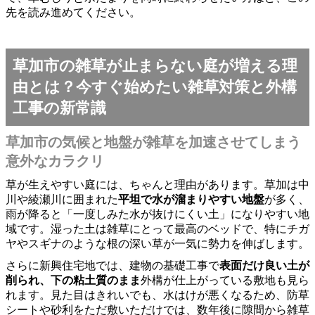
先を読み進めてください。
草加市の雑草が止まらない庭が増える理
由とは？今すぐ始めたい雑草対策と外構
工事の新常識
草加市の気候と地盤が雑草を加速させてしまう
意外なカラクリ
草が生えやすい庭には、ちゃんと理由があります。草加は中
川や綾瀬川に囲まれた
平坦で水が溜まりやすい地盤
が多く、
雨が降ると「一度しみた水が抜けにくい土」になりやすい地
域です。湿った土は雑草にとって最高のベッドで、特にチガ
ヤやスギナのような根の深い草が一気に勢力を伸ばします。
さらに新興住宅地では、建物の基礎工事で
表面だけ良い土が
削られ、下の粘土質のまま
外構が仕上がっている敷地も見ら
れます。見た目はきれいでも、水はけが悪くなるため、防草
シートや砂利をただ敷いただけでは、数年後に隙間から雑草