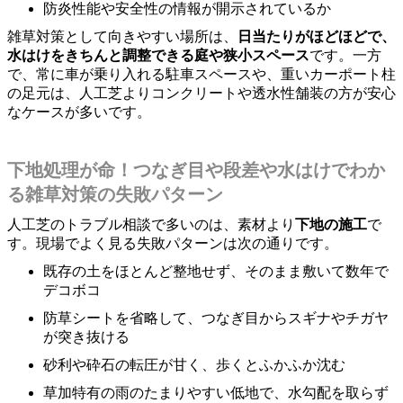
防炎性能や安全性の情報が開示されているか
雑草対策として向きやすい場所は、
日当たりがほどほどで、
水はけをきちんと調整できる庭や狭小スペース
です。一方
で、常に車が乗り入れる駐車スペースや、重いカーポート柱
の足元は、人工芝よりコンクリートや透水性舗装の方が安心
なケースが多いです。
下地処理が命！つなぎ目や段差や水はけでわか
る雑草対策の失敗パターン
人工芝のトラブル相談で多いのは、素材より
下地の施工
で
す。現場でよく見る失敗パターンは次の通りです。
既存の土をほとんど整地せず、そのまま敷いて数年で
デコボコ
防草シートを省略して、つなぎ目からスギナやチガヤ
が突き抜ける
砂利や砕石の転圧が甘く、歩くとふかふか沈む
草加特有の雨のたまりやすい低地で、水勾配を取らず