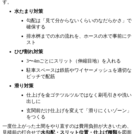
す。
水たまり対策
勾配は「見て分からないくらいのなだらかさ」で
確保する
排水桝までの水の流れを、ホースの水で事前にテ
スト
ひび割れ対策
3〜4mごとにスリット（伸縮目地）を入れる
駐車スペースは鉄筋やワイヤーメッシュを適切な
ピッチで配筋
滑り対策
仕上げを金ゴテツルツルではなく刷毛引きや洗い
出しに
玄関前だけ仕上げを変えて「滑りにくいゾーン」
をつくる
一度仕上がった土間をやり直すのは費用負担が大きいため、
見積前の打合せで
水勾配・スリット位置・仕上げ種類
を図面