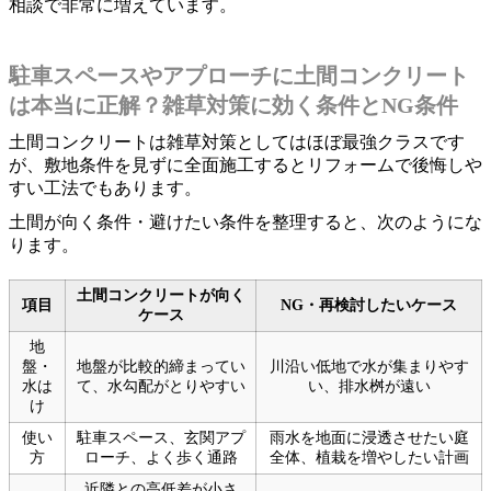
相談で非常に増えています。
駐車スペースやアプローチに土間コンクリート
は本当に正解？雑草対策に効く条件とNG条件
土間コンクリートは雑草対策としてはほぼ最強クラスです
が、敷地条件を見ずに全面施工するとリフォームで後悔しや
すい工法でもあります。
土間が向く条件・避けたい条件を整理すると、次のようにな
ります。
土間コンクリートが向く
項目
NG・再検討したいケース
ケース
地
盤・
地盤が比較的締まってい
川沿い低地で水が集まりやす
水は
て、水勾配がとりやすい
い、排水桝が遠い
け
使い
駐車スペース、玄関アプ
雨水を地面に浸透させたい庭
方
ローチ、よく歩く通路
全体、植栽を増やしたい計画
近隣との高低差が小さ