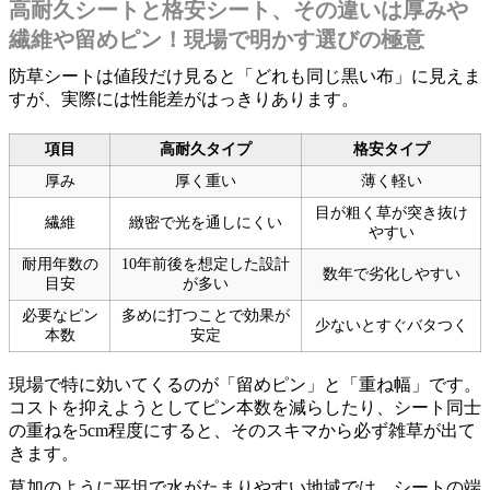
高耐久シートと格安シート、その違いは厚みや
繊維や留めピン！現場で明かす選びの極意
防草シートは値段だけ見ると「どれも同じ黒い布」に見えま
すが、実際には性能差がはっきりあります。
項目
高耐久タイプ
格安タイプ
厚み
厚く重い
薄く軽い
目が粗く草が突き抜け
繊維
緻密で光を通しにくい
やすい
耐用年数の
10年前後を想定した設計
数年で劣化しやすい
目安
が多い
必要なピン
多めに打つことで効果が
少ないとすぐバタつく
本数
安定
現場で特に効いてくるのが「留めピン」と「重ね幅」です。
コストを抑えようとしてピン本数を減らしたり、シート同士
の重ねを5cm程度にすると、そのスキマから必ず雑草が出て
きます。
草加のように平坦で水がたまりやすい地域では、シートの端