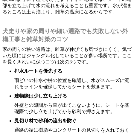
部を立ち上げて水の流れを考えることも重要です。水が溜ま
るところは土も溜まり、雑草の温床になるからです。
犬走りや家の周りや細い通路でも失敗しない外
構工事と雑草対策のコツ
家の周りの狭い通路は、雑草が伸びても気づきにくく、気づ
いた頃にはジャングル化していることが多い場所です。ここ
を長くきれいに保つコツは次の3つです。
排水ルートを優先する
雨どいの排水や桝の位置を確認し、水がスムーズに流
れるラインを確保してからシートを敷きます。
建物際は少し立ち上げる
外壁との隙間から草が出てこないように、シートを基
礎際で少し立ち上げてから砂利で押さえます。
見切り材で砂利の流出を防ぐ
通路の端に樹脂やコンクリートの見切りを入れておく