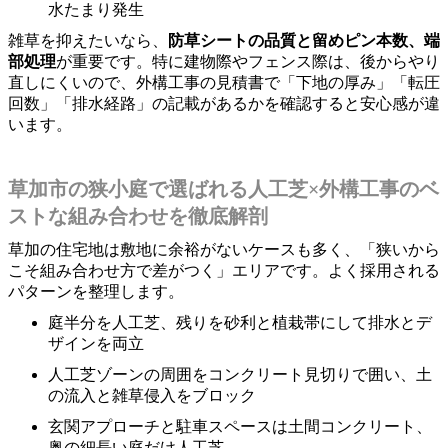
水たまり発生
雑草を抑えたいなら、
防草シートの品質と留めピン本数、端
部処理
が重要です。特に建物際やフェンス際は、後からやり
直しにくいので、外構工事の見積書で「下地の厚み」「転圧
回数」「排水経路」の記載があるかを確認すると安心感が違
います。
草加市の狭小庭で選ばれる人工芝×外構工事のベ
ストな組み合わせを徹底解剖
草加の住宅地は敷地に余裕がないケースも多く、「狭いから
こそ組み合わせ方で差がつく」エリアです。よく採用される
パターンを整理します。
庭半分を人工芝、残りを砂利と植栽帯にして排水とデ
ザインを両立
人工芝ゾーンの周囲をコンクリート見切りで囲い、土
の流入と雑草侵入をブロック
玄関アプローチと駐車スペースは土間コンクリート、
奥の細長い庭だけ人工芝