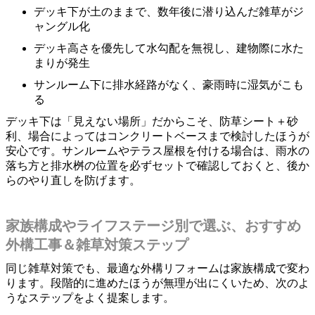
デッキ下が土のままで、数年後に潜り込んだ雑草がジ
ャングル化
デッキ高さを優先して水勾配を無視し、建物際に水た
まりが発生
サンルーム下に排水経路がなく、豪雨時に湿気がこも
る
デッキ下は「見えない場所」だからこそ、防草シート＋砂
利、場合によってはコンクリートベースまで検討したほうが
安心です。サンルームやテラス屋根を付ける場合は、雨水の
落ち方と排水桝の位置を必ずセットで確認しておくと、後か
らのやり直しを防げます。
家族構成やライフステージ別で選ぶ、おすすめ
外構工事＆雑草対策ステップ
同じ雑草対策でも、最適な外構リフォームは家族構成で変わ
ります。段階的に進めたほうが無理が出にくいため、次のよ
うなステップをよく提案します。