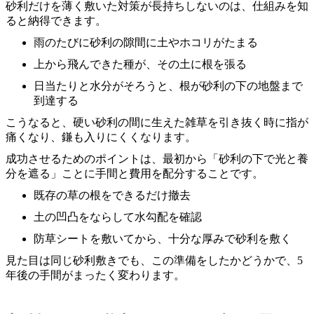
砂利だけを薄く敷いた対策が長持ちしないのは、仕組みを知
ると納得できます。
雨のたびに砂利の隙間に土やホコリがたまる
上から飛んできた種が、その土に根を張る
日当たりと水分がそろうと、根が砂利の下の地盤まで
到達する
こうなると、硬い砂利の間に生えた雑草を引き抜く時に指が
痛くなり、鎌も入りにくくなります。
成功させるためのポイントは、最初から「砂利の下で光と養
分を遮る」ことに手間と費用を配分することです。
既存の草の根をできるだけ撤去
土の凹凸をならして水勾配を確認
防草シートを敷いてから、十分な厚みで砂利を敷く
見た目は同じ砂利敷きでも、この準備をしたかどうかで、5
年後の手間がまったく変わります。