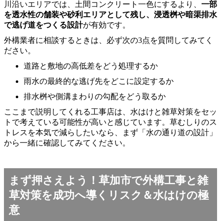
川沿いエリアでは、土間コンクリート一色にするより、
一部
を透水性の舗装や砂利エリアとして残し、浸透桝や暗渠排水
で逃げ道をつくる設計
が有効です。
外構業者に相談するときは、必ず次の3点を質問してみてく
ださい。
道路と敷地の高低差をどう処理するか
雨水の最終的な逃げ先をどこに設定するか
排水桝や側溝まわりの勾配をどう取るか
ここまで説明してくれる工事店は、水はけと雑草対策をセッ
トで考えている可能性が高いと感じています。草むしりのス
トレスを本気で減らしたいなら、まず「水の通り道の設計」
から一緒に確認してみてください。
まず押さえよう！草加市で外構工事と雑
草対策を成功へ導くリスク＆水はけの極
意