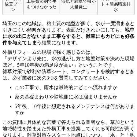
工事費節約で手
湿気と雑草で虫が
放置ゾー
ト＋簡易暗渠排
をつけなかった
大量発生
ン
水
埼玉のこの地域は、粘土質の地盤が多く、水が一度溜まると
引きにくい傾向があります。表面だけきれいにしても、
地中
に水の出口がないまま工事をすると、雑草にもカビにも好条
件を与えてしまう
結果になります。
外構リフォームの現場で強く感じるのは、
「デザインより先に、水の逃がし方と地盤対策を決めた現場
ほど、5年10年後の満足度が高い」ということです。
雑草対策で砂利や防草シート、コンクリートを検討するとき
は、必ず業者に次の3つを質問してみてください。
この工事で、雨水は最終的にどこへ流れますか
家の基礎まわりや隣地側に水は溜まりませんか
5年後、10年後に想定されるメンテナンスは何がありま
すか
この質問に具体的な言葉で答えられる業者なら、草加という
地域特性を踏まえた外構工事を提案してくれる可能性が高く
なります。雑草対策をスタート地点にしつつ、「水」と「地