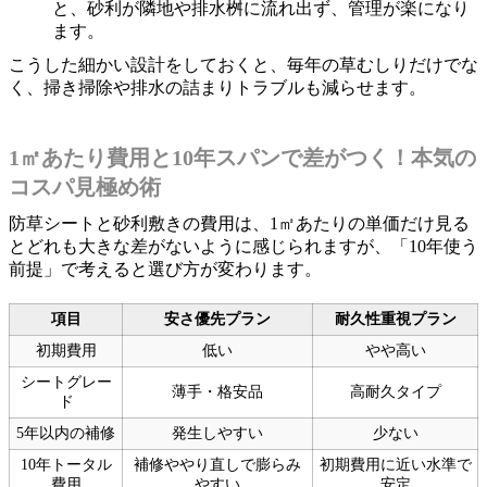
と、砂利が隣地や排水桝に流れ出ず、管理が楽になり
ます。
こうした細かい設計をしておくと、毎年の草むしりだけでな
く、掃き掃除や排水の詰まりトラブルも減らせます。
1㎡あたり費用と10年スパンで差がつく！本気の
コスパ見極め術
防草シートと砂利敷きの費用は、1㎡あたりの単価だけ見る
とどれも大きな差がないように感じられますが、「10年使う
前提」で考えると選び方が変わります。
項目
安さ優先プラン
耐久性重視プラン
初期費用
低い
やや高い
シートグレー
薄手・格安品
高耐久タイプ
ド
5年以内の補修
発生しやすい
少ない
10年トータル
補修ややり直しで膨らみ
初期費用に近い水準で
費用
やすい
安定