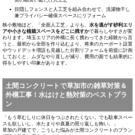
目隠しフェンスと人工芝を組み合わせて、洗濯物干し
兼プライバシー確保スペースにリフォーム
狭小敷地ほど、「全面人工芝」よりも、
水を逃がす砂利エリ
アや小さな植栽スペースをどこに残すか
で暮らしやすさが変
わります。埼玉エリアの外構に長く携わってきた経験から言
うと、最初から全部を作り込むより、将来のカーポート設置
やウッドデッキ増設も見越した分割リフォームを前提に計画
しておくと、ムダなやり直しが減り、費用の面でも結果的に
得をしやすい印象があります。
土間コンクリートで草加市の雑草対策＆
外構工事！水はけと熱対策のベストプラ
ン
「もう草むしりに休日をつぶされたくない。でも駐車スペー
スも欲しいし、水たまりや真夏の照り返しも怖い。」
草加の戸建てで、こうした悩みが土間コンクリートのプラン