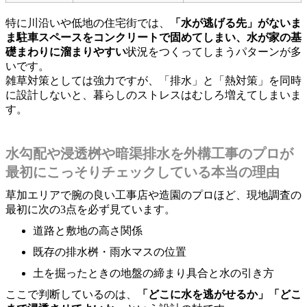
特に川沿いや低地の住宅街では、
「水が逃げる先」がないま
ま駐車スペースをコンクリートで固めてしまい、水が家の基
礎まわりに溜まりやすい
状況をつくってしまうパターンが多
いです。
雑草対策としては強力ですが、「排水」と「熱対策」を同時
に設計しないと、暮らしのストレスはむしろ増えてしまいま
す。
水勾配や浸透桝や暗渠排水を外構工事のプロが
最初にこっそりチェックしている本当の理由
草加エリアで腕の良い工事店や造園のプロほど、現地調査の
最初に次の3点を必ず見ています。
道路と敷地の高さ関係
既存の排水桝・雨水マスの位置
土を掘ったときの地盤の締まり具合と水の引き方
ここで判断しているのは、
「どこに水を逃がせるか」「どこ