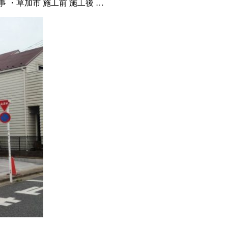
 ・草加市 施工前 施工後 …