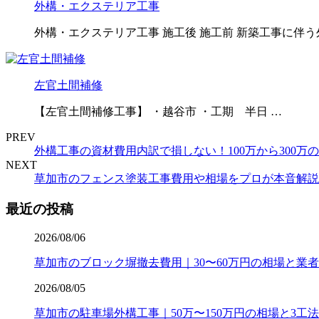
外構・エクステリア工事
外構・エクステリア工事 施工後 施工前 新築工事に伴
左官土間補修
【左官土間補修工事】 ・越谷市 ・工期 半日 …
PREV
外構工事の資材費用内訳で損しない！100万から300
NEXT
草加市のフェンス塗装工事費用や相場をプロが本音解説
最近の投稿
2026/08/06
草加市のブロック塀撤去費用｜30〜60万円の相場と業
2026/08/05
草加市の駐車場外構工事｜50万〜150万円の相場と3工