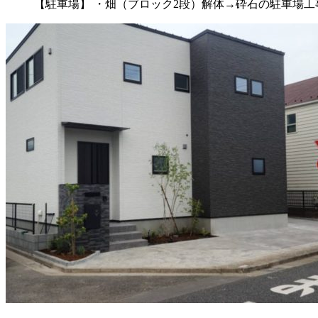
【駐車場】 ・畑（ブロック2段）解体→砕石の駐車場工事