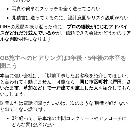
写真や簡単なスケッチを全く送ってこない
見積書は送ってくるのに、設計意図やリスク説明がない
LINEの履歴を振り返った時に、
プロの経験がにじむアドバイ
スがどれだけ並んでいるか
が、信頼できる会社かどうかのリア
ルな判断材料になります。
OB施主へのヒアリングは3年後・5年後の本音を
聞こう
本当に強い会社は、「以前工事したお客様を紹介してほしい」
と言われても動じません。可能なら、
同じ市区町村（戸田、さ
いたま市、草加など）で一戸建てを施工した人
を紹介してもら
いましょう。
訪問または電話で聞きたいのは、次のような“時間が経たない
と出てこない話”です。
3年経って、駐車場の土間コンクリートやアプローチに
どんな変化が出たか