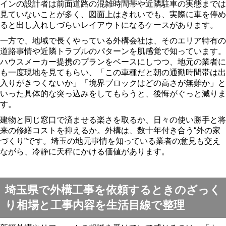
インの設計者は前面道路の混雑時間帯や近隣駐車の実態までは
見ていないことが多く、図面上はきれいでも、実際に車を停め
ると出し入れしづらいレイアウトになるケースがあります。
一方で、地域で長くやっている外構会社は、そのエリア特有の
道路事情や近隣トラブルのパターンを肌感覚で知っています。
ハウスメーカー提携のプランをベースにしつつ、地元の業者に
も一度現地を見てもらい、「この車種だと朝の通勤時間帯は出
入りがきつくないか」「境界ブロックはどの高さが無難か」と
いった具体的な突っ込みをしてもらうと、後悔がぐっと減りま
す。
建物と同じ窓口で済ませる楽さを取るか、日々の使い勝手と将
来の修繕コストを抑えるか。外構は、数十年付き合う“外の家
づくり”です。埼玉の地元事情を知っている業者の意見も交え
ながら、冷静に天秤にかける価値があります。
埼玉県で外構工事を依頼するときのざっく
り相場と工事内容を生活目線で整理