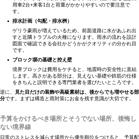
用車2台+来客1台と荷重がかかりやすいので要注意で
す。
排水計画（勾配・排水桝）
ゲリラ豪雨が増えているため、前面道路に水があふれ出
すと近隣トラブルの火種になります。雨水の流れを設計
図面で確認できる会社かどうかがクオリティの分かれ目
です。
ブロック塀の基礎と控え壁
境界ブロックは費用をケチると、地震時の安全性に直結
します。高さがある部分は、見えない基礎や鉄筋の仕様
をきちんと説明できる専門業者を選びたいところです。
逆に、
見た目だけの装飾や高級素材は、後からでも増やせる部
分
です。まずは構造と雨対策にお金を残す意識が大切です。
予算をかけるべき場所とそうでない場所、後悔し
ない境界線
日常のストレスを減らす場所から優先順位をつけると、予算配