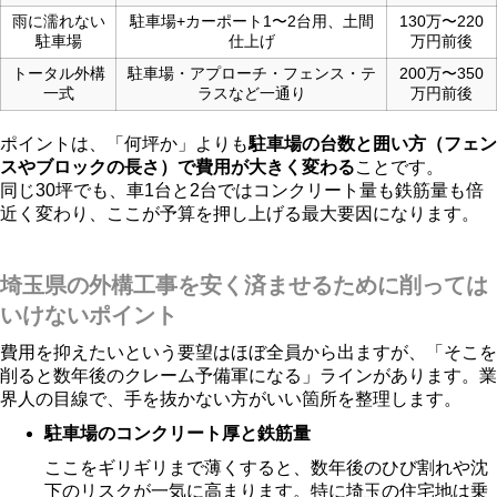
雨に濡れない
駐車場+カーポート1〜2台用、土間
130万〜220
駐車場
仕上げ
万円前後
トータル外構
駐車場・アプローチ・フェンス・テ
200万〜350
一式
ラスなど一通り
万円前後
ポイントは、「何坪か」よりも
駐車場の台数と囲い方（フェン
スやブロックの長さ）で費用が大きく変わる
ことです。
同じ30坪でも、車1台と2台ではコンクリート量も鉄筋量も倍
近く変わり、ここが予算を押し上げる最大要因になります。
埼玉県の外構工事を安く済ませるために削っては
いけないポイント
費用を抑えたいという要望はほぼ全員から出ますが、「そこを
削ると数年後のクレーム予備軍になる」ラインがあります。業
界人の目線で、手を抜かない方がいい箇所を整理します。
駐車場のコンクリート厚と鉄筋量
ここをギリギリまで薄くすると、数年後のひび割れや沈
下のリスクが一気に高まります。特に埼玉の住宅地は乗