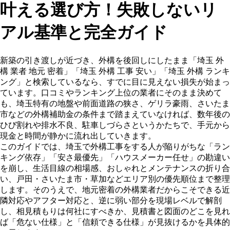
叶える選び方！失敗しないリ
アル基準と完全ガイド
新築の引き渡しが近づき、外構を後回しにしたまま「埼玉 外
構 業者 地元 密着」「埼玉 外構 工事 安い」「埼玉 外構 ランキ
ング」と検索しているなら、すでに目に見えない損失が始まっ
ています。口コミやランキング上位の業者にそのまま決めて
も、埼玉特有の地盤や前面道路の狭さ、ゲリラ豪雨、さいたま
市などの外構補助金の条件まで踏まえていなければ、数年後の
ひび割れや排水不良、駐車しづらさというかたちで、手元から
現金と時間が静かに流れ出していきます。
このガイドでは、埼玉で外構工事をする人が陥りがちな「ラン
キング依存」「安さ最優先」「ハウスメーカー任せ」の勘違い
を崩し、生活目線の相場感、おしゃれとメンテナンスの折り合
い、戸田・さいたま市・草加などエリア別の優先順位まで整理
します。そのうえで、地元密着の外構業者だからこそできる近
隣対応やアフター対応と、逆に弱い部分を現場レベルで解剖
し、相見積もりは何社にすべきか、見積書と図面のどこを見れ
ば「危ない仕様」と「信頼できる仕様」が見抜けるかを具体的