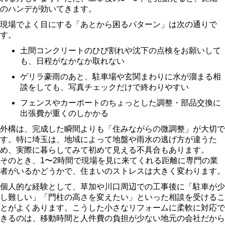
のハンデが効いてきます。
現場でよく目にする「あとから困るパターン」は次の通りで
す。
土間コンクリートのひび割れや沈下の点検をお願いして
も、日程がなかなか取れない
ゲリラ豪雨のあと、駐車場や玄関まわりに水が溜まる相
談をしても、写真チェックだけで終わりやすい
フェンスやカーポートのちょっとした調整・部品交換に
出張費が重くのしかかる
外構は、完成した瞬間よりも「住みながらの微調整」が大切で
す。特に埼玉は、地域によって地盤や雨水の逃げ方が違うた
め、実際に暮らしてみて初めて見える不具合もあります。
そのとき、1〜2時間で現場を見に来てくれる距離に専門の業
者がいるかどうかで、住まいのストレスは大きく変わります。
個人的な経験として、草加や川口周辺での工事後に「駐車が少
し難しい」「門柱の高さを変えたい」といった相談を受けるこ
とがよくあります。こうした小さなリフォームに柔軟に対応で
きるのは、移動時間と人件費の負担が少ない地元の会社だから