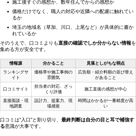
施工後すぐの感想か、数年住んでからの感想か
価格だけでなく、職人の対応や近隣への配慮に触れてい
るか
埼玉の地域名（草加、川口、上尾など）が具体的に書か
れているか
そのうえで、口コミよりも
直接の確認でしか分からない情報
を
集める方が安全です。
情報源
分かること
見落としがちな弱点
ランキングサ
価格帯や施工事例の
広告順・紹介料順の並び替え
イト
雰囲気
があること
担当者の対応、ざっ
口コミサイト
施工直後の感想が中心
くり評価
直接面談・現
設計力、提案力、現
時間はかかるが一番精度が高
地調査
場感覚
い
口コミは“入口”と割り切り、
最終判断は自分の目と耳で補強す
る
意識が大事です。