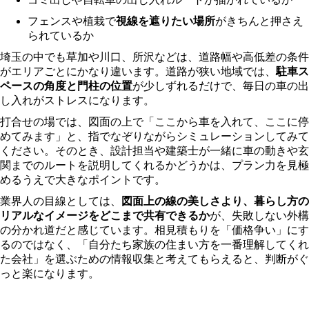
フェンスや植栽で
視線を遮りたい場所
がきちんと押さえ
られているか
埼玉の中でも草加や川口、所沢などは、道路幅や高低差の条件
がエリアごとにかなり違います。道路が狭い地域では、
駐車ス
ペースの角度と門柱の位置
が少しずれるだけで、毎日の車の出
し入れがストレスになります。
打合せの場では、図面の上で「ここから車を入れて、ここに停
めてみます」と、指でなぞりながらシミュレーションしてみて
ください。そのとき、設計担当や建築士が一緒に車の動きや玄
関までのルートを説明してくれるかどうかは、プラン力を見極
めるうえで大きなポイントです。
業界人の目線としては、
図面上の線の美しさより、暮らし方の
リアルなイメージをどこまで共有できるか
が、失敗しない外構
の分かれ道だと感じています。相見積もりを「価格争い」にす
るのではなく、「自分たち家族の住まい方を一番理解してくれ
た会社」を選ぶための情報収集と考えてもらえると、判断がぐ
っと楽になります。