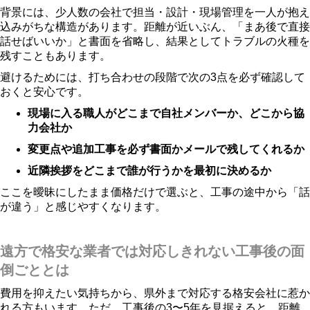
背景には、少人数の会社で担当・設計・現場管理を一人が抱え
込みがちな構造があります。距離が近いぶん、「まあ後で直接
話せばいいか」と書面を省略し、結果としてトラブルの火種を
残すこともあります。
避けるためには、打ち合わせの段階で次の3点を必ず確認して
おくと安心です。
現場に入る職人がどこまで自社メンバーか、どこから協
力会社か
変更点や追加工事を必ず書面かメールで残してくれるか
近隣挨拶をどこまで誰が行うかを最初に決めるか
ここを曖昧にしたまま価格だけで選ぶと、工事の途中から「話
が違う」と感じやすくなります。
遠方で格安な業者では対応しきれない工事後の面
倒ごととは
費用を抑えたい気持ちから、県外まで対応する格安会社に惹か
れる方もいます。ただ、工事後の3〜5年を見据えると、距離