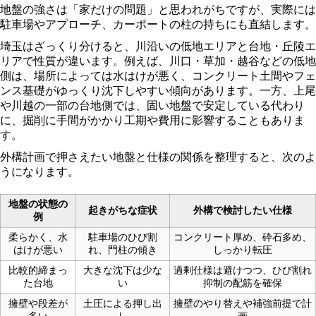
地盤の強さは「家だけの問題」と思われがちですが、実際には
駐車場やアプローチ、カーポートの柱の持ちにも直結します。
埼玉はざっくり分けると、川沿いの低地エリアと台地・丘陵エ
リアで性質が違います。例えば、川口・草加・越谷などの低地
側は、場所によっては水はけが悪く、コンクリート土間やフェ
ンス基礎がゆっくり沈下しやすい傾向があります。一方、上尾
や川越の一部の台地側では、固い地盤で安定している代わり
に、掘削に手間がかかり工期や費用に影響することもありま
す。
外構計画で押さえたい地盤と仕様の関係を整理すると、次のよ
うになります。
地盤の状態の
起きがちな症状
外構で検討したい仕様
例
柔らかく、水
駐車場のひび割
コンクリート厚め、砕石多め、
はけが悪い
れ、門柱の傾き
しっかり転圧
比較的締まっ
大きな沈下は少な
過剰仕様は避けつつ、ひび割れ
た台地
い
抑制の配筋を確保
擁壁や段差が
土圧による押し出
擁壁のやり替えや補強前提で計
多い
し
画