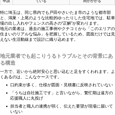
申請
ている
間がかかる
特に埼玉は、同じ県内でも戸田やさいたま市のような都市部
と、鴻巣・上尾のような比較的ゆったりした住宅地では、駐車
場の出し入れやフェンスの高さの“正解”が変わります。
地元の業者は、過去の施工事例やクチコミから「このエリアの
住まいのリアルな悩み」を把握しているため、図面だけでは見
えない生活動線まで設計に織り込めます。
地元業者でも起こりうるトラブルとその背景にあ
る構造
一方で、近いから絶対安心と思い込むと足をすくわれます。よ
くあるのは、こんなケースです。
口約束が多く、仕様が図面・見積書に反映されていない
「うちは自社施工です」と言いながら、繁忙期は遠方の
応援職人に丸投げ
担当者と職人の連携が弱く、伝えた要望が現場に届いて
いない