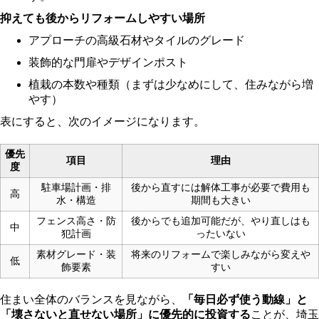
抑えても後からリフォームしやすい場所
アプローチの高級石材やタイルのグレード
装飾的な門扉やデザインポスト
植栽の本数や種類（まずは少なめにして、住みながら増
やす）
表にすると、次のイメージになります。
優先
項目
理由
度
駐車場計画・排
後から直すには解体工事が必要で費用も
高
水・構造
期間も大きい
フェンス高さ・防
後からでも追加可能だが、やり直しはも
中
犯計画
ったいない
素材グレード・装
将来のリフォームで楽しみながら変えや
低
飾要素
すい
住まい全体のバランスを見ながら、
「毎日必ず使う動線」と
「壊さないと直せない場所」に優先的に投資する
ことが、埼玉