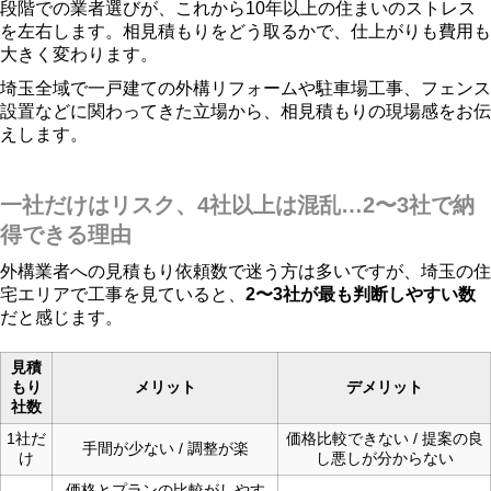
段階での業者選びが、これから10年以上の住まいのストレス
を左右します。相見積もりをどう取るかで、仕上がりも費用も
大きく変わります。
埼玉全域で一戸建ての外構リフォームや駐車場工事、フェンス
設置などに関わってきた立場から、相見積もりの現場感をお伝
えします。
一社だけはリスク、4社以上は混乱…2〜3社で納
得できる理由
外構業者への見積もり依頼数で迷う方は多いですが、埼玉の住
宅エリアで工事を見ていると、
2〜3社が最も判断しやすい数
だと感じます。
見積
もり
メリット
デメリット
社数
1社だ
価格比較できない / 提案の良
手間が少ない / 調整が楽
け
し悪しが分からない
価格とプランの比較がしやす