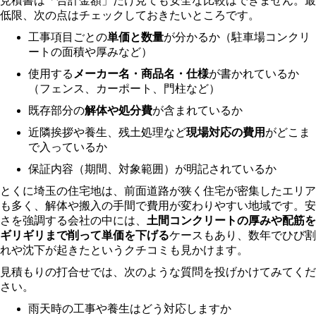
見積書は「合計金額」だけ見ても安全な比較はできません。最
低限、次の点はチェックしておきたいところです。
工事項目ごとの
単価と数量
が分かるか（駐車場コンクリ
ートの面積や厚みなど）
使用する
メーカー名・商品名・仕様
が書かれているか
（フェンス、カーポート、門柱など）
既存部分の
解体や処分費
が含まれているか
近隣挨拶や養生、残土処理など
現場対応の費用
がどこま
で入っているか
保証内容（期間、対象範囲）が明記されているか
とくに埼玉の住宅地は、前面道路が狭く住宅が密集したエリア
も多く、解体や搬入の手間で費用が変わりやすい地域です。安
さを強調する会社の中には、
土間コンクリートの厚みや配筋を
ギリギリまで削って単価を下げる
ケースもあり、数年でひび割
れや沈下が起きたというクチコミも見かけます。
見積もりの打合せでは、次のような質問を投げかけてみてくだ
さい。
雨天時の工事や養生はどう対応しますか