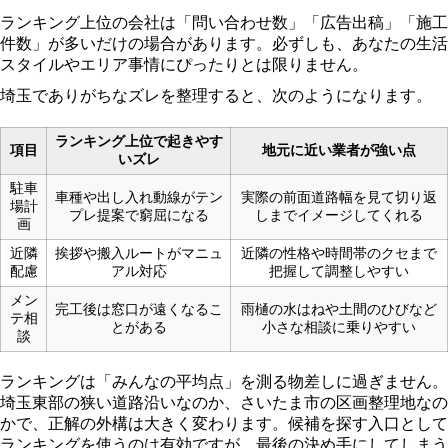
ランキング上位の会社は「問い合わせ数」「広告出稿」「施工
件数」が多いだけの場合があります。必ずしも、あなたの生活
スタイルやエリア事情にぴったりとは限りません。
埼玉でありがちなズレを整理すると、次のようになります。
ランキング上位で起きやす
項目
地元に近い業者が強い点
いズレ
駐車
車種や出し入れ動線がテン
実際の前面道路幅を見て切り返
場計
プレ提案で窮屈になる
しまでイメージしてくれる
画
近隣
挨拶や搬入ルートがマニュ
近隣の性格や時間帯のクセまで
配慮
アル対応
把握して調整しやすい
メン
完工後は窓口が遠くなるこ
雨樋の水はねや土間のひびなど
テ相
とがある
小さな相談に乗りやすい
談
ランキングは「みんなの平均点」を測る物差しに過ぎません。
埼玉東部の狭い道路沿いなのか、さいたま市の区画整理地なの
かで、正解の外構は大きく変わります。候補を探す入口として
ランキングを使うのは有効ですが、最後の決め手にしてしまう