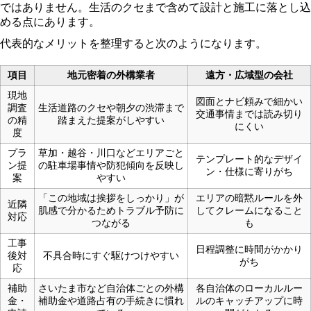
ではありません。生活のクセまで含めて設計と施工に落とし込
める点にあります。
代表的なメリットを整理すると次のようになります。
項目
地元密着の外構業者
遠方・広域型の会社
現地
図面とナビ頼みで細かい
調査
生活道路のクセや朝夕の渋滞まで
交通事情までは読み切り
の精
踏まえた提案がしやすい
にくい
度
プラ
草加・越谷・川口などエリアごと
テンプレート的なデザイ
ン提
の駐車場事情や防犯傾向を反映し
ン・仕様に寄りがち
案
やすい
「この地域は挨拶をしっかり」が
エリアの暗黙ルールを外
近隣
肌感で分かるためトラブル予防に
してクレームになること
対応
つながる
も
工事
日程調整に時間がかかり
後対
不具合時にすぐ駆けつけやすい
がち
応
補助
さいたま市など自治体ごとの外構
各自治体のローカルルー
金・
補助金や道路占有の手続きに慣れ
ルのキャッチアップに時