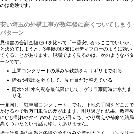
のは危険です。
安い埼玉の外構工事が数年後に高くついてしまう
パターン
見積書の合計金額だけを比べて「一番安いからここでいいか」
と決めてしまうと、3年後の財布にボディブローのように効い
てくることがあります。現場でよく見るのは、次のようなパタ
ーンです。
土間コンクリートの厚みや鉄筋をギリギリまで削る
砕石や転圧を弱くして、見た目だけ整えている
雨水の排水勾配を最低限にして、ゲリラ豪雨時に水たま
り化
一見同じ「駐車場コンクリート」でも、下地の手間をどこまで
かけるかで数万円単位の差が出ます。削り過ぎた結果、数年後
にひび割れやタイヤのわだちが目立ち、やり替えや補修で結局
高くついたという話も珍しくありません。
埼玉は夏場の高温と冬場の冷え込みの差が大きく、コンクリー