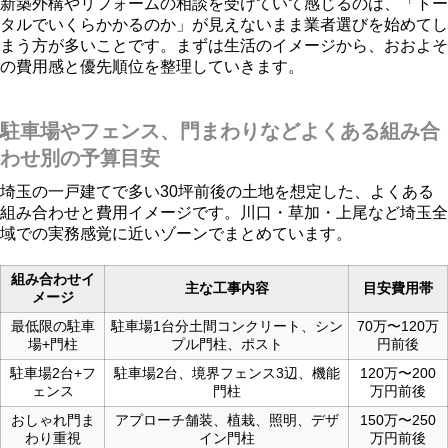
新築外構やリフォームの相談を受けていて感じるのは、「トー
タルでいくらかかるのか」が見えないまま業者選びを始めてし
まう方が多いことです。まずは生活のイメージから、おおよそ
の費用感と優先順位を整理していきます。
駐車場やフェンス、門まわりなどよくある組み合
わせ別の予算目安
埼玉の一戸建てで多い30坪前後の土地を想定した、よくある
組み合わせと費用イメージです。川口・草加・上尾など埼玉全
域での実務感覚に近いゾーンでまとめています。
組み合わせイ
主な工事内容
目安費用帯
メージ
最低限の駐車
駐車場1台分土間コンクリート、シン
70万〜120万
場+門柱
プル門柱、ポスト
円前後
駐車場2台+フ
駐車場2台、境界フェンス3辺、機能
120万〜200
ェンス
門柱
万円前後
おしゃれ門ま
アプローチ舗装、植栽、照明、デザ
150万〜250
わり重視
イン門柱
万円前後