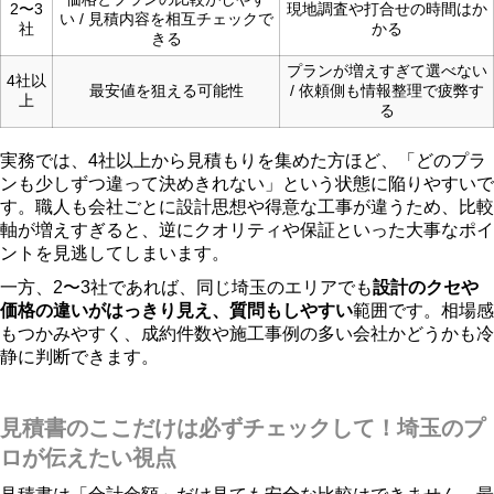
2〜3
現地調査や打合せの時間はか
い / 見積内容を相互チェックで
社
かる
きる
プランが増えすぎて選べない
4社以
最安値を狙える可能性
/ 依頼側も情報整理で疲弊す
上
る
実務では、4社以上から見積もりを集めた方ほど、「どのプラ
ンも少しずつ違って決めきれない」という状態に陥りやすいで
す。職人も会社ごとに設計思想や得意な工事が違うため、比較
軸が増えすぎると、逆にクオリティや保証といった大事なポイ
ントを見逃してしまいます。
一方、2〜3社であれば、同じ埼玉のエリアでも
設計のクセや
価格の違いがはっきり見え、質問もしやすい
範囲です。相場感
もつかみやすく、成約件数や施工事例の多い会社かどうかも冷
静に判断できます。
見積書のここだけは必ずチェックして！埼玉のプ
ロが伝えたい視点