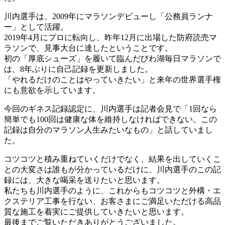
川内選手は、2009年にマラソンデビューし「公務員ランナ
ー」として活躍。
2019年4月にプロに転向し、昨年12月に出場した防府読売マ
ラソンで、見事大台に達したということです。
初の「厚底シューズ」を履いて臨んだびわ湖毎日マラソンで
は、8年ぶりに自己記録を更新しました。
「やれるだけのことはやっていきたい」と来年の世界選手権
にも意欲を示しています。
今回のギネス記録認定に、川内選手は記者会見で「1回なら
簡単でも100回は健康な体を維持しなければできない。この
記録は自分のマラソン人生みたいなもの」と話していまし
た。
コツコツと積み重ねていくだけでなく、結果を出していくこ
との大変さは誰もが分かっているだけに、川内選手のこの記
録には、大きな喝采を送りたいと思います。
私たちも川内選手のように、これからもコツコツと外構・エ
クステリア工事を行ない、お客さまにご満足いただける高品
質な施工を着実にご提供していきたいと思います。
最後までご覧いただきありがとうございました。