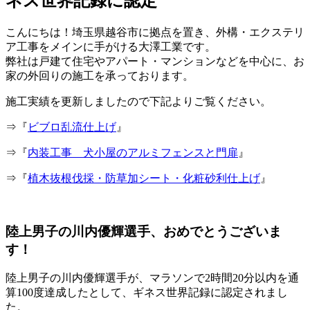
ネス世界記録に認定
こんにちは！埼玉県越谷市に拠点を置き、外構・エクステリ
ア工事をメインに手がける大澤工業です。
弊社は戸建て住宅やアパート・マンションなどを中心に、お
家の外回りの施工を承っております。
施工実績を更新しましたので下記よりご覧ください。
⇒『
ビブロ乱流仕上げ
』
⇒『
内装工事 犬小屋のアルミフェンスと門扉
』
⇒『
植木抜根伐採・防草加シート・化粧砂利仕上げ
』
陸上男子の川内優輝選手、おめでとうございま
す！
陸上男子の川内優輝選手が、マラソンで2時間20分以内を通
算100度達成したとして、ギネス世界記録に認定されまし
た。