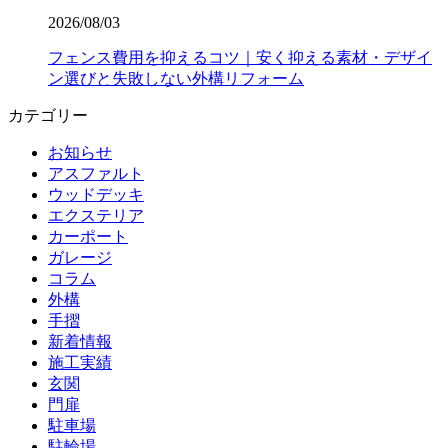
2026/08/03
フェンス費用を抑えるコツ｜安く抑える素材・デザイ
ン選びと失敗しない外構リフォーム
カテゴリー
お知らせ
アスファルト
ウッドデッキ
エクステリア
カーポート
ガレージ
コラム
外構
手摺
新着情報
施工実績
玄関
門扉
駐車場
駐輪場