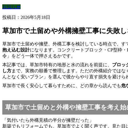
お知らせ
投稿日：2026年5月18日
草加市で土留めや外構擁壁工事に失敗し
草加市で土留めや擁壁、外構工事を検討している時点で、す
抱え込む設計
になります。コンクリートブロック・CP型枠・
令」をどう一体で押さえるかです。
本記事では、草加市特有の地形と水の流れを前提に、
ブロッ
し方
まで、実務の順番で整理します。ただの外構紹介ではな
んとなく安いプラン」を選んで後からやり直す損失を避けら
草加市で長く安心して暮らすために、どの章から読んでも
危
草加市で土留めと外構や擁壁工事を考え始
「気付いたら外構見積の半分が擁壁だった」
新築でもリフォームでも、草加市でよく聞く声です。見た目