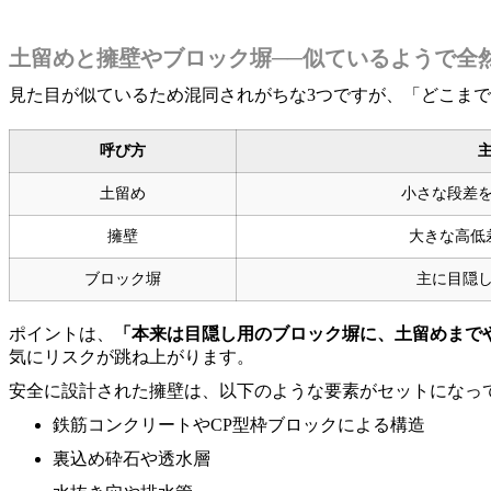
土留めと擁壁やブロック塀──似ているようで全
見た目が似ているため混同されがちな3つですが、「どこま
呼び方
土留め
小さな段差
擁壁
大きな高低
ブロック塀
主に目隠
ポイントは、
「本来は目隠し用のブロック塀に、土留めまで
気にリスクが跳ね上がります。
安全に設計された擁壁は、以下のような要素がセットになっ
鉄筋コンクリートやCP型枠ブロックによる構造
裏込め砕石や透水層