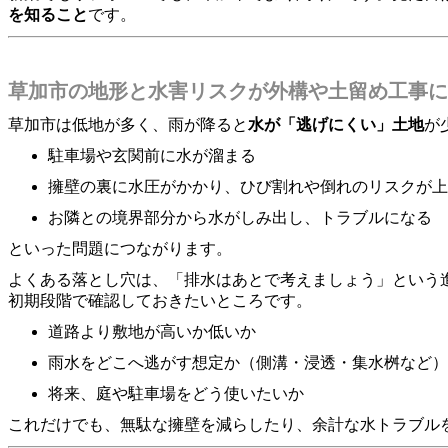
を知ること
です。
草加市の地形と水害リスクが外構や土留め工事に
草加市は低地が多く、雨が降ると
水が「逃げにくい」土地
が
駐車場や玄関前に水が溜まる
擁壁の裏に水圧がかかり、ひび割れや倒れのリスクが上
お隣との境界部分から水がしみ出し、トラブルになる
といった問題につながります。
よくある落とし穴は、「排水はあとで考えましょう」という
初期段階で確認しておきたいところです。
道路より敷地が高いか低いか
雨水をどこへ逃がす想定か（側溝・浸透・集水桝など）
将来、庭や駐車場をどう使いたいか
これだけでも、無駄な擁壁を減らしたり、余計な水トラブル