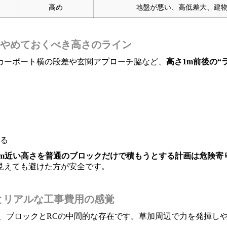
合
高め
地盤が悪い、高低差大、建
やめておくべき高さのライン
カーポート横の段差や玄関アプローチ脇など、
高さ1m前後の“
る
.5m近い高さを普通のブロックだけで積もうとする計画は危険寄
見えても避けた方が安全です。
とリアルな工事費用の感覚
、ブロックとRCの中間的な存在です。草加周辺で力を発揮し