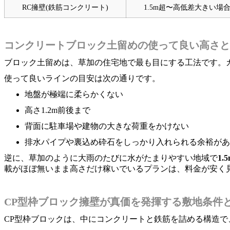
RC擁壁(鉄筋コンクリート)
1.5m超〜高低差大きい場
コンクリートブロック土留めの使って良い高さと
ブロック土留めは、草加の住宅地で最も目にする工法です。
使って良いラインの目安は次の通りです。
地盤が極端に柔らかくない
高さ1.2m前後まで
背面に駐車場や建物の大きな荷重をかけない
排水パイプや裏込め砕石をしっかり入れられる余裕があ
逆に、草加のように大雨のたびに水がたまりやすい地域で
1
載がほぼ無いまま高さだけ稼いでいるプランは、料金が安く
CP型枠ブロック擁壁が真価を発揮する敷地条件
CP型枠ブロックは、中にコンクリートと鉄筋を詰める構造で