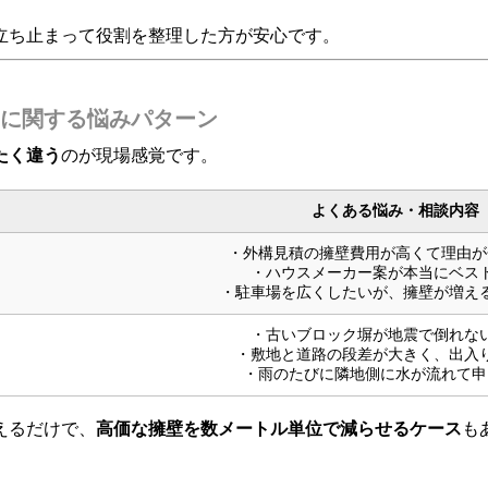
立ち止まって役割を整理した方が安心です。
に関する悩みパターン
たく違う
のが現場感覚です。
よくある悩み・相談内容
・外構見積の擁壁費用が高くて理由が
・ハウスメーカー案が本当にベス
・駐車場を広くしたいが、擁壁が増え
・古いブロック塀が地震で倒れな
・敷地と道路の段差が大きく、出入
・雨のたびに隣地側に水が流れて申
えるだけで、
高価な擁壁を数メートル単位で減らせるケース
も