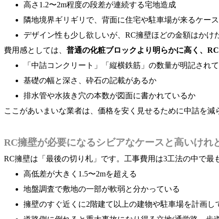
高さ1.2〜2m程度の段差が連続する宅地造成
隣地境界ギリギリで、背面に住宅や駐車場が来るケース
デザイン性も少し欲しいが、RC擁壁ほどの金額はかけ
費用感としては、
普通の化粧ブロックより明らかに高く、R
「中詰コンクリート」「縦横鉄筋」の数量が明記されて
基礎の幅と深さ、砕石の記載があるか
排水管や水抜き穴の本数が図面に書かれているか
ここがあいまいな業者は、価格を安く見せるために中詰を減
RC擁壁が必要になるシビアなケースと高いけれ
RC擁壁は「最後の切り札」です。工事費用は3工法の中で最
高低差が大きく1.5〜2mを超える
地盤調査で敷地の一部が軟弱と分かっている
擁壁のすぐ近くに2階建て以上の建物や駐車場を計画し