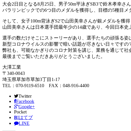
大会2日目となる8月25日、男子50m平泳ぎSB3で鈴木孝幸
パラリンピックでの6つ目のメダルを獲得し、目標の5種目メ
そして、女子100m背泳ぎS2で山田美幸さんが銀メダルを獲
山田美幸さんは日本選手団最年少の14歳であり、今回日本史
選手の数だけそこにストーリーがあり、選手たちの頑張る姿
新型コロナウイルスの影響で暗い話題が尽きない日々ですの
弊社も、可能なかぎりのコロナ対策を講じ、業務を通じて社
最後までご覧いただきありがとうございました。
大澤工業
〒340-0043
埼玉県草加市草加3丁目1-17
TEL：070-9119-6510 FAX：048-916-4400
Twitter
Facebook
Google+
Pocket
B!
はてブ
LINE