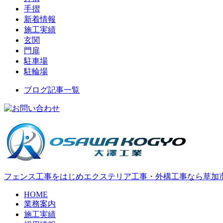
手摺
新着情報
施工実績
玄関
門扉
駐車場
駐輪場
ブログ記事一覧
フェンス工事をはじめエクステリア工事・外構工事なら草加
HOME
業務案内
施工実績