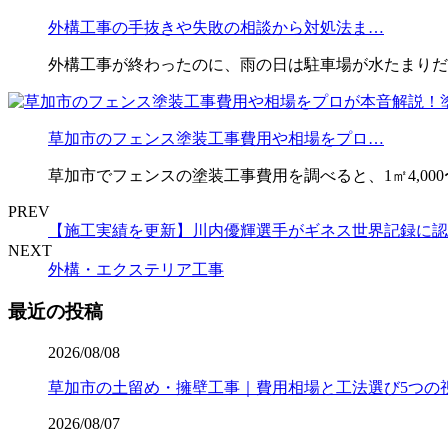
外構工事の手抜きや失敗の相談から対処法ま…
外構工事が終わったのに、雨の日は駐車場が水たまりだ
草加市のフェンス塗装工事費用や相場をプロ…
草加市でフェンスの塗装工事費用を調べると、1㎡4,000〜
PREV
【施工実績を更新】川内優輝選手がギネス世界記録に認
NEXT
外構・エクステリア工事
最近の投稿
2026/08/08
草加市の土留め・擁壁工事｜費用相場と工法選び5つの
2026/08/07