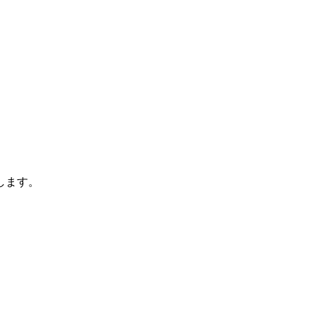
します。
。