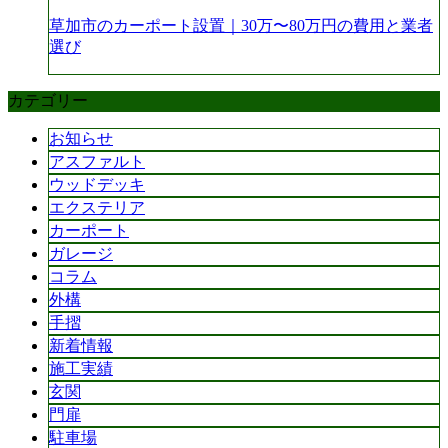
草加市のカーポート設置｜30万〜80万円の費用と業者
選び
カテゴリー
お知らせ
アスファルト
ウッドデッキ
エクステリア
カーポート
ガレージ
コラム
外構
手摺
新着情報
施工実績
玄関
門扉
駐車場