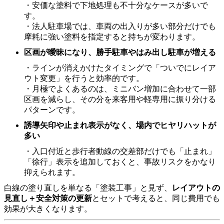
・安価な塗料で下地処理も不十分なケースが多いで
す。
・法人駐車場では、車両の出入りが多い部分だけでも
摩耗に強い塗料を指定すると持ちが変わります。
区画が曖昧になり、勝手駐車やはみ出し駐車が増える
・ラインが消えかけたタイミングで「ついでにレイア
ウト変更」を行うと効率的です。
・月極でよくあるのは、ミニバン増加に合わせて一部
区画を減らし、その分を来客用や軽専用に振り分ける
パターンです。
誘導矢印や止まれ表示がなく、場内でヒヤリハットが
多い
・入口付近と歩行者動線の交差部だけでも「止まれ」
「徐行」表示を追加しておくと、事故リスクをかなり
抑えられます。
白線の塗り直しを単なる「塗装工事」と見ず、
レイアウトの
見直し＋安全対策の更新
とセットで考えると、同じ費用でも
効果が大きくなります。