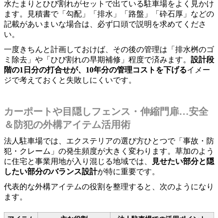
水たまりとひび割れがセットで出ている駐車場をよく見かけ
ます。見積書で「勾配」「排水」「路盤」「砕石厚」などの
記載があいまいな場合は、必ず口頭で説明を求めてくださ
い。
一度きちんと計画しておけば、その後の管理は「排水桝のゴ
ミ除去」や「ひび割れの早期補修」程度で済みます。
設計段
階の1日分の打合せが、10年分の管理コストを下げる
イメー
ジで考えておくと失敗しにくいです。
カーポートや目隠しフェンス・伸縮門扉…安全
＆防犯の外構アイテム活用術
法人駐車場では、エクステリアの選び方ひとつで「事故・防
犯・クレーム」の発生頻度が大きく変わります。草加のよう
に住宅と事業用地が入り混じる地域では、
見せたい部分と隠
したい部分のバランス設計
が特に重要です。
代表的な外構アイテムの役割を整理すると、次のようになり
ます。