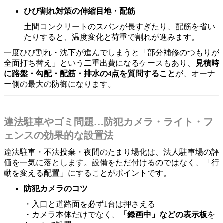
ひび割れ対策の伸縮目地・配筋
土間コンクリートのスパンが長すぎたり、配筋を省い
たりすると、温度変化と荷重で割れが進みます。
一度ひび割れ・沈下が進んでしまうと「部分補修のつもりが
全面打ち替え」という二重出費になるケースもあり、
見積時
に路盤・勾配・配筋・排水の4点を質問すること
が、オーナ
ー側の最大の防御になります。
違法駐車やゴミ問題…防犯カメラ・ライト・フ
ェンスの効果的な設置法
違法駐車・不法投棄・夜間のたまり場化は、法人駐車場の評
価を一気に落とします。設備をただ付けるのではなく、「行
動を変える配置」にすることがポイントです。
防犯カメラのコツ
・入口と道路面を必ず1台は押さえる
・カメラ本体だけでなく、
「録画中」などの表示板
を