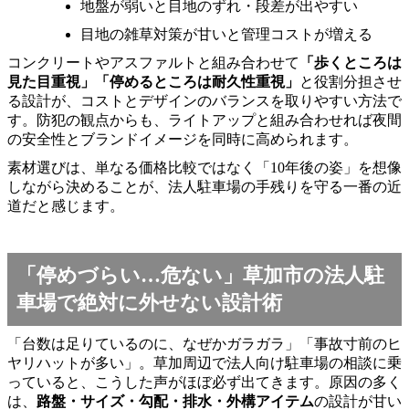
地盤が弱いと目地のずれ・段差が出やすい
目地の雑草対策が甘いと管理コストが増える
コンクリートやアスファルトと組み合わせて
「歩くところは
見た目重視」「停めるところは耐久性重視」
と役割分担させ
る設計が、コストとデザインのバランスを取りやすい方法で
す。防犯の観点からも、ライトアップと組み合わせれば夜間
の安全性とブランドイメージを同時に高められます。
素材選びは、単なる価格比較ではなく「10年後の姿」を想像
しながら決めることが、法人駐車場の手残りを守る一番の近
道だと感じます。
「停めづらい…危ない」草加市の法人駐
車場で絶対に外せない設計術
「台数は足りているのに、なぜかガラガラ」「事故寸前のヒ
ヤリハットが多い」。草加周辺で法人向け駐車場の相談に乗
っていると、こうした声がほぼ必ず出てきます。原因の多く
は、
路盤・サイズ・勾配・排水・外構アイテム
の設計が甘い