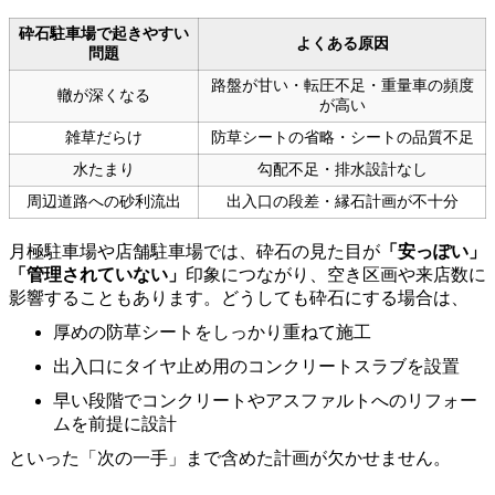
砕石駐車場で起きやすい
よくある原因
問題
路盤が甘い・転圧不足・重量車の頻度
轍が深くなる
が高い
雑草だらけ
防草シートの省略・シートの品質不足
水たまり
勾配不足・排水設計なし
周辺道路への砂利流出
出入口の段差・縁石計画が不十分
月極駐車場や店舗駐車場では、砕石の見た目が
「安っぽい」
「管理されていない」
印象につながり、空き区画や来店数に
影響することもあります。どうしても砕石にする場合は、
厚めの防草シートをしっかり重ねて施工
出入口にタイヤ止め用のコンクリートスラブを設置
早い段階でコンクリートやアスファルトへのリフォー
ムを前提に設計
といった「次の一手」まで含めた計画が欠かせません。