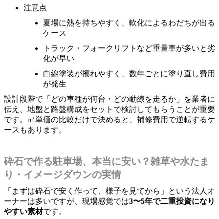
注意点
夏場に熱を持ちやすく、軟化によるわだちが出る
ケース
トラック・フォークリフトなど重量車が多いと劣
化が早い
白線塗装が擦れやすく、数年ごとに塗り直し費用
が発生
設計段階で「どの車種が何台・どの動線を走るか」を業者に
伝え、地盤と路盤構成をセットで検討してもらうことが重要
です。㎡単価の比較だけで決めると、補修費用で逆転するケ
ースもあります。
砕石で作る駐車場、本当に安い？雑草や水たま
り・イメージダウンの実情
「まずは砕石で安く作って、様子を見てから」という法人オ
ーナーは多いですが、現場感覚では
3〜5年で二重投資になり
やすい素材
です。