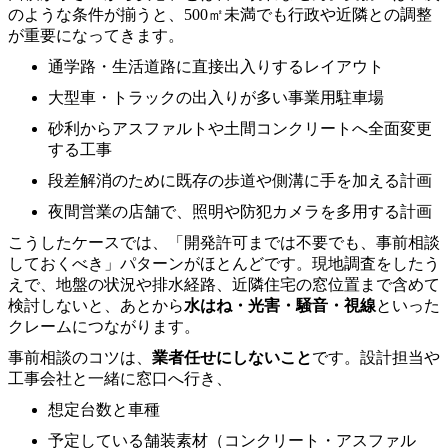
のような条件が揃うと、500㎡未満でも行政や近隣との調整
が重要になってきます。
通学路・生活道路に直接出入りするレイアウト
大型車・トラックの出入りが多い事業用駐車場
砂利からアスファルトや土間コンクリートへ全面変更
する工事
段差解消のために既存の歩道や側溝に手を加える計画
夜間営業の店舗で、照明や防犯カメラを多用する計画
こうしたケースでは、「開発許可までは不要でも、事前相談
しておくべき」パターンがほとんどです。現地調査をしたう
えで、地盤の状況や排水経路、近隣住宅の窓位置まで含めて
検討しないと、あとから
水はね・光害・騒音・視線
といった
クレームにつながります。
事前相談のコツは、
業者任せにしないこと
です。設計担当や
工事会社と一緒に窓口へ行き、
想定台数と車種
予定している舗装素材（コンクリート・アスファル