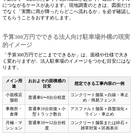
につながるケースがあります。現地調査のときは、図面だけ
でなく「実際に雨が降ったらどこへ流れるか」を必ず確認し
てもらうことをおすすめします。
予算300万円でできる法人向け駐車場外構の現実
的イメージ
「予算300万円でどこまでできるか」は、面積や仕様で大き
く変わりますが、法人駐車場のイメージをつかむ目安にはな
ります。
メイン用
おおよその面積感の
想定できる工事内容の一例
途
目安
小規模店
コンクリート舗装＋白線・車止
普通車6〜8台分程度
舗前
め・簡易フェンス
事務所・
普通車10台前後＋小
アスファルト舗装＋路盤強化＋
倉庫
型トラック数台
ライン・車止め
月極・マ
普通車10〜12台分程
コンクリート舗装または砕石＋
ンション
度
雑草対策＋区画表示