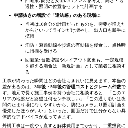
回避策: 防犯と安全のバランスを考え、高さ・透
過性・照明の位置をセットで計画する
申請抜きの増設で「違法感」のある現場に
当初は10台分の計画だったものを、需要が増えた
からといってラインだけ増やし、出入口も勝手に
拡幅
消防・避難動線や歩道の有効幅を侵食し、点検時
に指摘を受ける
回避策: 台数増設やレイアウト変更も、一定規模
を超える場合は「新規計画」として業者に相談す
る
工事が終わった瞬間はどの会社もきれいに見えます。本当の
差が出るのは、
3年後・5年後の管理コストとクレーム件数
で
す。地元で長く施工事例を持つ会社に相談すると、「このエ
リアの地盤だと路盤は何センチ欲しい」「この通り沿いは夜
間のたまり場になりやすいから、防犯カメラより照明計画を
優先したほうがいい」といった、図面だけでは分からない具
体的なアドバイスが返ってきます。
外構工事は一度やり直すと解体費用までかかり、二重投資に