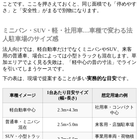
ことです。ここを押さえておくと、同じ面積でも「停めやす
さ」と「安全性」がまるで別物になります。
ミニバン・SUV・軽・社用車…車種で変わる法
人駐車場のサイズ感
法人向けでは、軽自動車だけでなくミニバンやSUV、来客
用の普通車、場合によっては小型トラックも混在します。草
加エリアでよく見る失敗は、「軽中心の昔の寸法」でライン
を引いてしまうケースです。
下の表は、現場で提案することが多い
実務的な目安
です。
1台あたり目安サイズ
車種イメージ
想定用途の例
(幅×長さ)
社用車・コンパクト
軽自動車中心
2.3m×4.3m
中心
普通車・ミニバン
2.5m×5.0m
来客用・店舗駐車場
混在
SUV・小型トラッ
事業用車両・荷物積