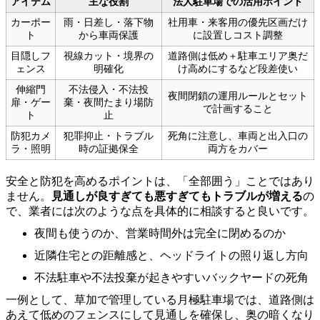
アイテム
主な役割
法人駐車場での活用ポイント
カーポー
雨・日差し・落下物
社用車・来客用の優先区画だけ
ト
から車両保護
に設置しコスト調整
目隠しフ
視線カット・境界の
道路側は低め＋駐車エリア奥だ
ェンス
明確化
け高めにするなど段差使い
伸縮門
不法侵入・不法投
夜間閉鎖の運用ルールとセット
扉・ゲー
棄・夜間たまり場防
で計画すること
ト
止
防犯カメ
犯罪抑止・トラブル
死角に注意し、車両と出入口の
ラ・照明
時の証拠保全
両方をカバー
安全と防犯を高めるポイントは、「全部囲う」ことではあり
ません。
見通しが良すぎても悪すぎてもトラブルが増える
の
で、業者には次のような点を具体的に相談すると良いです。
夜間も使うのか、営業時間外は完全に閉めるのか
近隣住宅との距離感と、ヘッドライトの照り返し方向
不法駐車や不法投棄が起きやすいバックヤードの死角
一例として、草加で管理している月極駐車場では、道路側は
あえて低めのフェンスにして見通しを確保し、奥の暗くなり