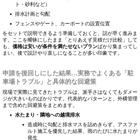
ト・砂利など）
排水計画と勾配
フェンスやゲート、カーポートの設置位置
をセットで説明できるよう準備しておくと、話が早く進みま
す。ここを曖昧にしたまま「とりあえず見積だけ比較」して
も、
価格は安いが条件を満たせないプラン
ばかり集まってし
まい、後で設計やり直しになることが多い印象です。
申請を後回しにした結果…実務でよくある「駐
車場トラブル」と具体的な回避策
現場で実際に見てきたトラブルは、派手さはなくてもダメー
ジが大きいものばかりです。代表的なパターンと、外構管理
まで含めた回避策をまとめます。
水たまり・隣地への越境排水
造成時に勾配と排水マスを詰めきらず、アスファ
ルト施工を優先した結果、雨のたびに水たまりが
発生