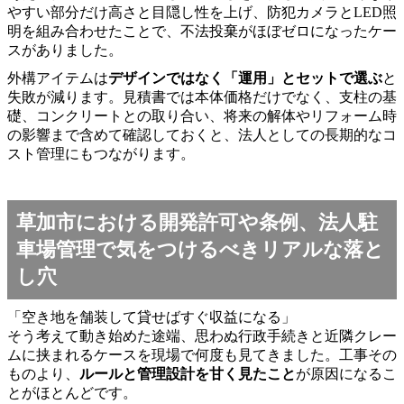
やすい部分だけ高さと目隠し性を上げ、防犯カメラとLED照
明を組み合わせたことで、不法投棄がほぼゼロになったケー
スがありました。
外構アイテムは
デザインではなく「運用」とセットで選ぶ
と
失敗が減ります。見積書では本体価格だけでなく、支柱の基
礎、コンクリートとの取り合い、将来の解体やリフォーム時
の影響まで含めて確認しておくと、法人としての長期的なコ
スト管理にもつながります。
草加市における開発許可や条例、法人駐
車場管理で気をつけるべきリアルな落と
し穴
「空き地を舗装して貸せばすぐ収益になる」
そう考えて動き始めた途端、思わぬ行政手続きと近隣クレー
ムに挟まれるケースを現場で何度も見てきました。工事その
ものより、
ルールと管理設計を甘く見たこと
が原因になるこ
とがほとんどです。