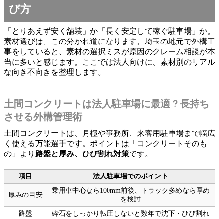
び方
「とりあえず安く舗装」か「長く安定して稼ぐ駐車場」か。
素材選びは、この分かれ道になります。埼玉の地元で外構工
事をしていると、素材の選択ミスが原因のクレーム相談が本
当に多いと感じます。ここでは法人向けに、素材別のリアル
な向き不向きを整理します。
土間コンクリートは法人駐車場に最適？長持ち
させる外構管理術
土間コンクリートは、月極や事務所、来客用駐車場まで幅広
く使える万能選手です。ポイントは「コンクリートそのも
の」より
路盤と厚み、ひび割れ対策
です。
項目
法人駐車場でのポイント
乗用車中心なら100mm前後、トラック多めなら厚め
厚みの目安
を検討
路盤
砕石をしっかり転圧しないと数年で沈下・ひび割れ