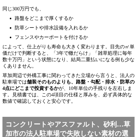
同じ300万円でも、
路盤をどこまで厚くするか
防草シートや排水設備を入れるか
フェンスやカーポートを付けるか
によって、仕上がりも寿命も大きく変わります。目先の㎡単
価だけで判断すると、「3年で轍だらけ」「雑草処理に毎年
数十万円」という状態になり、結局二重払いになる例も少な
くありません。
草加周辺で外構工事に関わってきた立場から言うと、法人の
駐車場では
舗装そのものよりも、路盤・勾配・排水・防草の
4点にどこまで投資するか
が、10年単位の手残りを左右しま
す。見積書では、この4項目の仕様と厚みを、必ず具体的な
数値で確認しておくと安心です。
コンクリートやアスファルト、砂利…草
加市の法人駐車場で失敗しない素材の選