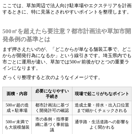
ここでは、草加周辺で法人向け駐車場やエクステリアを計画
するときに、特に見落とされやすいポイントを整理します。
500㎡を超えたら要注意？都市計画法や草加市開
発条例の基準とは
まず押さえたいのが、「どこからが単なる舗装工事で、どこ
からが開発行為になるか」という線引きです。埼玉県内でも
市ごとに運用が違い、草加では500㎡前後がひとつの重要ラ
インになります。
ざっくり整理すると次のようなイメージです。
必要になりやすい
面積・内容
現場で起こりがちなポイント
手続き
500㎡超の造
都市計画法に基づ
造成土量・排水・出入口位置
成＋駐車場
く開発許可の確認
まで細かくチェックされる
市の条例・指導要
500㎡未満で
通学路・生活道路への影響を
綱に基づく事前協
も大規模舗装
よく聞かれる
議