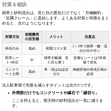
対策＆秘訣
雑草と砂利流出は、見た目の悪化だけでなく「月極解約」
「近隣クレーム」に直結します。よくある対策と特徴をまと
めると、次のようになります。
初期費用
対策方法
メリット
注意点
の目安感
2～3年で雑草・轍・流
砕石のみ
低め
初期コスト安
出が出やすい
防草シー
雑草大幅減、見
安価なシートは5年前
中
ト+砕石
た目も整う
後で劣化
コンクリ
草・泥はねほぼ
伸縮目地や排水計画が
高め
ート土間
ゼロ
必須
法人駐車場で失敗を減らすポイントは次の3つです。
外周部だけでもコンクリートや縁石で「縁切り」
ここを抑えると、雨天時の砂利流出が一気に減りま
す。