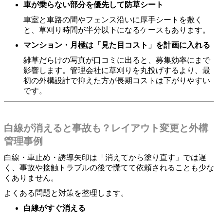
車が乗らない部分を優先して防草シート
車室と車路の間やフェンス沿いに厚手シートを敷く
と、草刈り時間が半分以下になるケースもあります。
マンション・月極は「見た目コスト」を計画に入れる
雑草だらけの写真が口コミに出ると、募集効率にまで
影響します。管理会社に草刈りを丸投げするより、最
初の外構設計で抑えた方が長期コストは下がりやすい
です。
白線が消えると事故も？レイアウト変更と外構
管理事例
白線・車止め・誘導矢印は「消えてから塗り直す」では遅
く、事故や接触トラブルの後で慌てて依頼されることも少な
くありません。
よくある問題と対策を整理します。
白線がすぐ消える