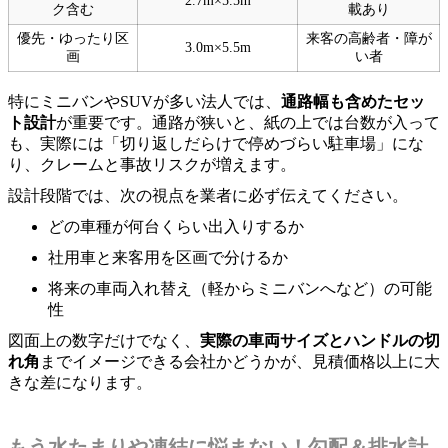
2.7m×5.5m
ク含む
載あり
優先・ゆったり区
来客の高齢者・障が
3.0m×5.5m
画
い者
特にミニバンやSUVが多い法人では、
通路幅も含めたセッ
ト設計
が重要です。通路が狭いと、紙の上では台数が入って
も、実際には「切り返しだらけで停めづらい駐車場」にな
り、クレームと事故リスクが増えます。
設計段階では、次の視点を業者に必ず伝えてください。
どの車種が何台くらい出入りするか
社用車と来客用を区画で分けるか
将来の車両入れ替え（軽からミニバンへなど）の可能
性
図面上の数字だけでなく、
実際の車両サイズとハンドルの切
れ角
までイメージできる会社かどうかが、見積価格以上に大
きな差になります。
もう水たまりや凍結に悩まない！勾配＆排水計