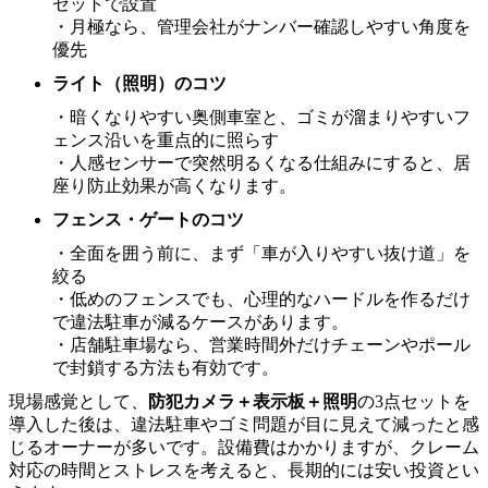
セットで設置
・月極なら、管理会社がナンバー確認しやすい角度を
優先
ライト（照明）のコツ
・暗くなりやすい奥側車室と、ゴミが溜まりやすいフ
ェンス沿いを重点的に照らす
・人感センサーで突然明るくなる仕組みにすると、居
座り防止効果が高くなります。
フェンス・ゲートのコツ
・全面を囲う前に、まず「車が入りやすい抜け道」を
絞る
・低めのフェンスでも、心理的なハードルを作るだけ
で違法駐車が減るケースがあります。
・店舗駐車場なら、営業時間外だけチェーンやポール
で封鎖する方法も有効です。
現場感覚として、
防犯カメラ＋表示板＋照明
の3点セットを
導入した後は、違法駐車やゴミ問題が目に見えて減ったと感
じるオーナーが多いです。設備費はかかりますが、クレーム
対応の時間とストレスを考えると、長期的には安い投資とい