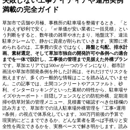
失敗しない工事アイディアや運用実例
満載の完全ガイド
草加市で店舗や月極、事務所の駐車場を整備するとき、「と
りあえず砂利で安く」「㎡単価が安い業者に一括見積」とい
う判断をすると、数年後の雑草や水たまり、地盤沈下、違法
駐車クレームで、静かに資産が削られていきます。実際に求
められるのは、工事費の安さではなく、
路盤と勾配、排水計
画、素材選定、そして草加市独自の開発許可や条例への適合
までを一体で設計し、工事後の管理まで見据えた外構プラン
です。草加エリアでは500㎡が一つのラインになり、都市計
画法や草加市開発条例を外した計画は、それだけでリスクを
抱えますが、多くの一般的な情報はここを踏み込んでいませ
ん。この記事では、土間コンクリートやアスファルト、砂
利、インターロッキングといった素材の特性から、駐車場サ
イズやカーポート・目隠しフェンスなどの防犯外構、定期清
掃や防草対策の管理メニュー、見積書で確認すべき仕様欄の
読み方まで、草加市での法人駐車場外構管理を「工事×運用
×条例」の視点で体系化しています。300万円前後の予算で
現実的にどこまでできるか、どんな業者を選べば手残りと安
全性を両立できるかを、実務ベースで解き明かします。読み