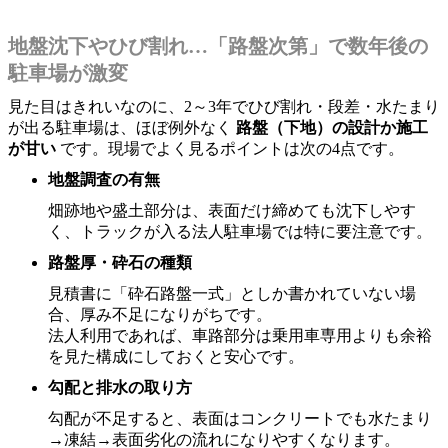
地盤沈下やひび割れ…「路盤次第」で数年後の
駐車場が激変
見た目はきれいなのに、2～3年でひび割れ・段差・水たまり
が出る駐車場は、ほぼ例外なく
路盤（下地）の設計か施工
が甘い
です。現場でよく見るポイントは次の4点です。
地盤調査の有無
畑跡地や盛土部分は、表面だけ締めても沈下しやす
く、トラックが入る法人駐車場では特に要注意です。
路盤厚・砕石の種類
見積書に「砕石路盤一式」としか書かれていない場
合、厚み不足になりがちです。
法人利用であれば、車路部分は乗用車専用よりも余裕
を見た構成にしておくと安心です。
勾配と排水の取り方
勾配が不足すると、表面はコンクリートでも水たまり
→凍結→表面劣化の流れになりやすくなります。