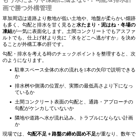
画で勝つ外構管理
草加周辺は道路より敷地が低い土地や、地盤が柔らかい畑跡
も多く、勾配と排水を甘く見ると
水たまり・泥はね・冬場の
凍結
が一気に表面化します。土間コンクリートでもアスファ
ルトでも、仕上げ材より先に「水をどこへ逃がすか」を決め
ることが外構工事の肝です。
勾配・排水を考える時のチェックポイントを整理すると、次
のようになります。
駐車スペース全体の水の流れを1本の矢印で説明できる
か
排水桝や側溝の位置が、実際の最低高さより下になっ
ているか
土間コンクリート表面の勾配と、通路・アプローチの
勾配がケンカしていないか
隣地や道路へ水が流れ込み、トラブルにならない計画
か
現場では、
勾配不足＋路盤の締め固め不足
が重なり、数年で