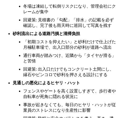
冬場は凍結して転倒リスクになり、管理会社にク
レームが集中
回避策: 見積書の「勾配」「排水」の記載を必ず
確認し、完了後も雨天時に巡回して写真を残す
砂利流出による道路汚損と清掃負担
「初期コストを抑えたい」と砂利だけで仕上げた
月極駐車場で、出入口部分の砂利が道路へ流出
通行車両が踏みつけ、近隣から「タイヤが滑る」
と苦情
回避策: 出入口だけでもコンクリート土間にし、
縁石やピンコロで砂利を押さえる設計にする
見通しの悪化によるヒヤリ・ハット
フェンスやゲートを高く設置しすぎて、歩行者や
自転車が死角に隠れる状況に
事故が起きなくても、毎日のヒヤリ・ハットが従
業員のストレスになり生産性に影響