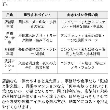
す。
用途
重視するポイント
向きやすい仕様の例
店舗駐
回転率・第一印象・歩行
コンクリートまたはアスファ
車場
者の安全
ルト＋明瞭な白線・車止め
事務
社用車の出入り・トラッ
アスファルト＋厚めの路盤・
所・倉
ク動線・積み下ろし
十分な旋回スペース
庫
月極駐
長期の維持コスト・クレ
コンクリートまたは砕石＋徹
車場
ーム削減
底した防草・排水計画
賃貸マ
入居者満足度・夜間の安
コンクリート＋照明・防犯カ
ンショ
全性・騒音対策
メラ・フェンス
ン
店舗なら「停めやすさと見た目」、事務所や倉庫なら「動線
と耐久性」、月極やマンションなら「何年も放っておいても
荒れないか」が鍵になります。同じ砂利でも、店舗前と郊外
の月極では評価がまったく違うため、目的をはっきりさせて
から素材や外構アイテムを選ぶ方が、結果的にコストを抑え
やすくなります。