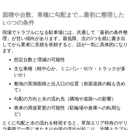
面積や台数、車種に勾配まで…最初に整理した
い5つの条件
現場でトラブルになる駐車場には、共通して「最初の条件整
理」が甘い傾向があります。最低限、次の5つを紙に書き出
してから業者に見積を依頼すると、話が一気に具体的になり
ます。
想定台数と増減の可能性
主な車種（軽中心か、ミニバン・SUV・トラックが多
いか）
敷地の実測面積と出入口の位置（前面道路の幅も含め
て）
勾配の方向と水の流れ先（隣地や道路への影響）
将来の用途変更の可能性（駐輪場や倉庫への転用な
ど）
とくに勾配と水の流れを軽視すると、草加エリア特有のゲリ
ラ豪雨で一気に水たまりや泥の流出が起こり、近隣トラブル