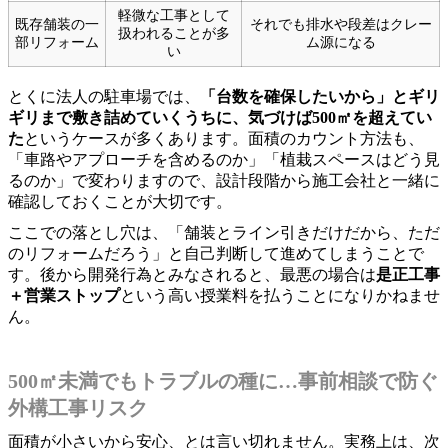
軽微な工事として
既存舗装の一
それでも排水や段差はクレー
扱われることが多
部リフォーム
ム源になる
い
とくに法人の駐車場では、
「台数を確保したいから」とギリ
ギリまで敷き詰めていくうちに、気づけば500㎡を超えてい
た
というケースが多くあります。面積のカウント方法も、
「車路やアプローチを含めるのか」「植栽スペースはどう見
るのか」で変わりますので、設計段階から施工会社と一緒に
確認しておくことが大切です。
ここでの落とし穴は、「舗装とライン引きだけだから、ただ
のリフォームだろう」と自己判断して進めてしまうことで
す。後から開発行為とみなされると、最悪の場合は
是正工事
＋営業ストップ
という高い授業料を払うことになりかねませ
ん。
500㎡未満でもトラブルの種に…事前相談で防ぐ
外構工事リスク
面積が小さいから安心、とは言い切れません。実務上は、次