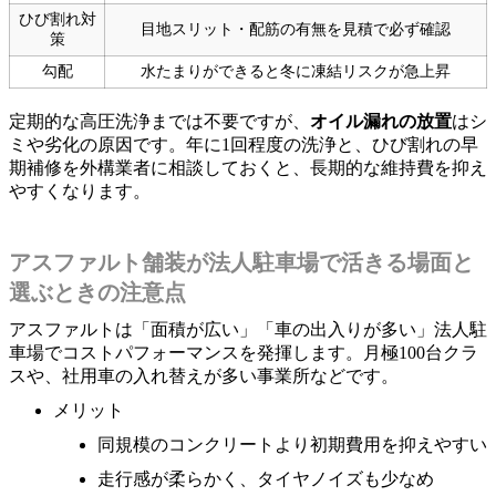
ひび割れ対
目地スリット・配筋の有無を見積で必ず確認
策
勾配
水たまりができると冬に凍結リスクが急上昇
定期的な高圧洗浄までは不要ですが、
オイル漏れの放置
はシ
ミや劣化の原因です。年に1回程度の洗浄と、ひび割れの早
期補修を外構業者に相談しておくと、長期的な維持費を抑え
やすくなります。
アスファルト舗装が法人駐車場で活きる場面と
選ぶときの注意点
アスファルトは「面積が広い」「車の出入りが多い」法人駐
車場でコストパフォーマンスを発揮します。月極100台クラ
スや、社用車の入れ替えが多い事業所などです。
メリット
同規模のコンクリートより初期費用を抑えやすい
走行感が柔らかく、タイヤノイズも少なめ