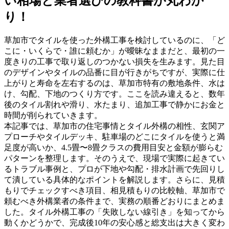
い相場と業者選びの教科書が丸わか
り！
草加市でタイルを使った外構工事を検討しているのに、「ど
こに・いくらで・誰に頼むか」が曖昧なままだと、最初の一
度きりの工事で取り返しのつかない損失を生みます。見た目
のデザインやタイルの品番に目が行きがちですが、実際に仕
上がりと寿命を左右するのは、草加市特有の敷地条件、水は
け、勾配、下地のつくり方です。ここを読み違えると、数年
後のタイル割れや滑り、水たまり、追加工事で静かにお金と
時間が削られていきます。
本記事では、草加市の住宅事情とタイル外構の相性、玄関ア
プローチやタイルデッキ、駐車場のどこにタイルを使うと満
足度が高いか、4.5畳〜8畳クラスの費用目安と金額が膨らむ
パターンを整理します。そのうえで、現場で実際に起きてい
るトラブル事例と、プロが下地や勾配・排水計画で先回りし
て潰している具体的なポイントを解説します。さらに、見積
もりでチェックすべき項目、相見積もりの比較軸、草加市で
頼むべき外構業者の条件まで、実務の順番どおりにまとめま
した。タイル外構工事の「失敗しない線引き」を知ってから
動くかどうかで、完成後10年の安心感と総支出は大きく変わ