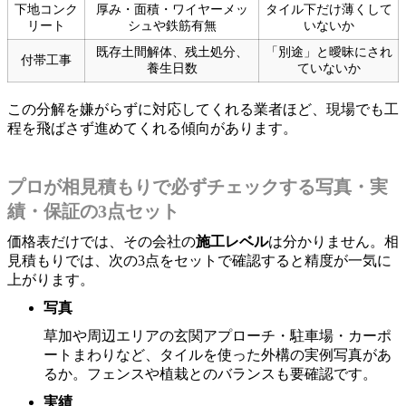
下地コンク
厚み・面積・ワイヤーメッ
タイル下だけ薄くして
リート
シュや鉄筋有無
いないか
既存土間解体、残土処分、
「別途」と曖昧にされ
付帯工事
養生日数
ていないか
この分解を嫌がらずに対応してくれる業者ほど、現場でも工
程を飛ばさず進めてくれる傾向があります。
プロが相見積もりで必ずチェックする写真・実
績・保証の3点セット
価格表だけでは、その会社の
施工レベル
は分かりません。相
見積もりでは、次の3点をセットで確認すると精度が一気に
上がります。
写真
草加や周辺エリアの玄関アプローチ・駐車場・カーポ
ートまわりなど、タイルを使った外構の実例写真があ
るか。フェンスや植栽とのバランスも要確認です。
実績