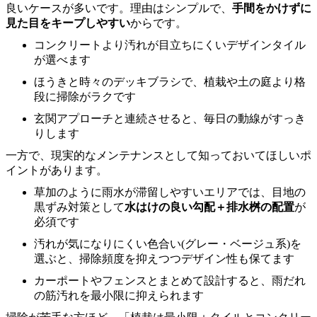
良いケースが多いです。理由はシンプルで、
手間をかけずに
見た目をキープしやすい
からです。
コンクリートより汚れが目立ちにくいデザインタイル
が選べます
ほうきと時々のデッキブラシで、植栽や土の庭より格
段に掃除がラクです
玄関アプローチと連続させると、毎日の動線がすっき
りします
一方で、現実的なメンテナンスとして知っておいてほしいポ
イントがあります。
草加のように雨水が滞留しやすいエリアでは、目地の
黒ずみ対策として
水はけの良い勾配＋排水桝の配置
が
必須です
汚れが気になりにくい色合い(グレー・ベージュ系)を
選ぶと、掃除頻度を抑えつつデザイン性も保てます
カーポートやフェンスとまとめて設計すると、雨だれ
の筋汚れを最小限に抑えられます