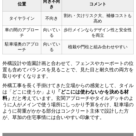
向き不向
位置
コメント
き
割れ・欠けリスク大、補修コストも
タイヤライン
不向き
高め
車の間のアプロー
向いてい
歩行メインならデザイン性と安全性
チ
る
を両立
駐車場奥のアプロ
向いてい
植栽や門柱と組み合わせやすい
ーチ
る
外構設計や造園計画と合わせて、フェンスやカーポートの位
置も含めてバランスを見ることで、見た目と耐久性の両方を
取りやすくなります。
外構工事を長く手掛けてきた立場からの感覚として、タイル
は「どこに使うか」より
「どこには使わないかを決める材
料」
だと考えています。玄関アプローチやタイルデッキのよ
うに人がメインで使う場所にしっかり予算をかけ、駐車場の
ように荷重がかかる部分はコンクリート主体で設計した方
が、草加の住宅事情には合いやすい印象です。