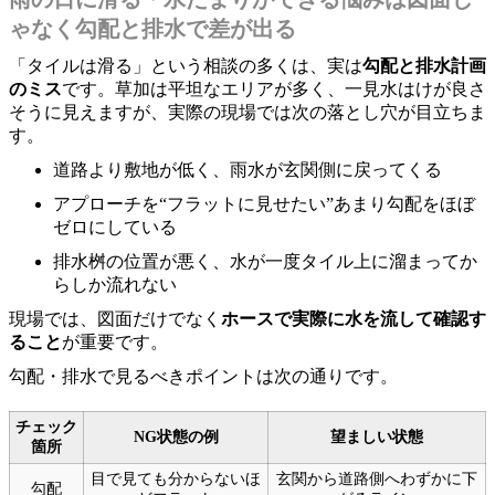
ゃなく勾配と排水で差が出る
「タイルは滑る」という相談の多くは、実は
勾配と排水計画
のミス
です。草加は平坦なエリアが多く、一見水はけが良さ
そうに見えますが、実際の現場では次の落とし穴が目立ちま
す。
道路より敷地が低く、雨水が玄関側に戻ってくる
アプローチを“フラットに見せたい”あまり勾配をほぼ
ゼロにしている
排水桝の位置が悪く、水が一度タイル上に溜まってか
らしか流れない
現場では、図面だけでなく
ホースで実際に水を流して確認す
ること
が重要です。
勾配・排水で見るべきポイントは次の通りです。
チェック
NG状態の例
望ましい状態
箇所
目で見ても分からないほ
玄関から道路側へわずかに下
勾配