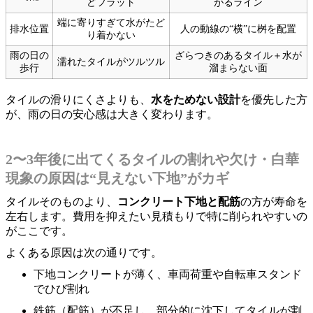
どフラット
がるライン
端に寄りすぎて水がたど
排水位置
人の動線の“横”に桝を配置
り着かない
雨の日の
ざらつきのあるタイル＋水が
濡れたタイルがツルツル
歩行
溜まらない面
タイルの滑りにくさよりも、
水をためない設計
を優先した方
が、雨の日の安心感は大きく変わります。
2〜3年後に出てくるタイルの割れや欠け・白華
現象の原因は“見えない下地”がカギ
タイルそのものより、
コンクリート下地と配筋
の方が寿命を
左右します。費用を抑えたい見積もりで特に削られやすいの
がここです。
よくある原因は次の通りです。
下地コンクリートが薄く、車両荷重や自転車スタンド
でひび割れ
鉄筋（配筋）が不足し、部分的に沈下してタイルが割