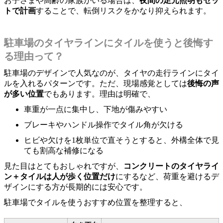
お子さまや高齢の家族がいる場合は、
夜間の足元照明もセッ
トで計画
することで、転倒リスクをかなり抑えられます。
駐車場のタイヤラインにタイルを使うと後悔す
る理由って？
駐車場のデザインで人気なのが、タイヤの走行ラインにタイ
ルを入れるパターンです。ただ、現場感覚としては
後悔の声
が多い位置
でもあります。理由は明確で、
車重が一点に集中し、下地が傷みやすい
ブレーキやハンドル操作でタイル角が欠ける
ヒビや欠けを1枚単位で直そうとすると、外構全体で見
ても割高な補修になる
見た目はとてもおしゃれですが、
コンクリートのタイヤライ
ン＋タイルは人が歩く位置だけ
にするなど、荷重を避けるデ
ザインにする方が長期的には安心です。
駐車場でタイルを使うおすすめ位置を整理すると、