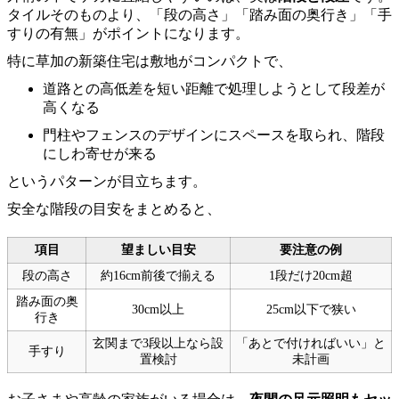
タイルそのものより、「段の高さ」「踏み面の奥行き」「手
すりの有無」がポイントになります。
特に草加の新築住宅は敷地がコンパクトで、
道路との高低差を短い距離で処理しようとして段差が
高くなる
門柱やフェンスのデザインにスペースを取られ、階段
にしわ寄せが来る
というパターンが目立ちます。
安全な階段の目安をまとめると、
項目
望ましい目安
要注意の例
段の高さ
約16cm前後で揃える
1段だけ20cm超
踏み面の奥
30cm以上
25cm以下で狭い
行き
玄関まで3段以上なら設
「あとで付ければいい」と
手すり
置検討
未計画