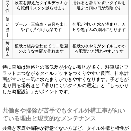
安
段差を抑えたタイルデッキな
濡れると滑りやすいタイルを
全
ら転倒リスクを減らせます
選ぶと雨の日が危険です
性
使
い
プール・三輪車・遊具を出し
勾配が甘いと水が溜まり、カ
勝
やすく片付けも楽です
ビや黒ずみの原因になります
手
教
植栽と組み合わせてミニ造園
植栽の水やりがタイルにかか
育
のような空間が作れます
る配置だと汚れやすいです
面
特に草加は道路との高低差が少ない敷地が多く、駐車場とフ
ラットにつながるタイルデッキをつくりやすい反面、排水計
画が甘いと一気に水たまりができやすくなります。子どもが
走り回る場所ほど「滑りにくいタイルの選定」と「しっかり
した勾配設計」がポイントです。
共働きや掃除が苦手でもタイル外構工事が向い
ている理由と現実的なメンテナンス
共働き家庭や掃除が得意でない方ほど、タイル外構と相性が