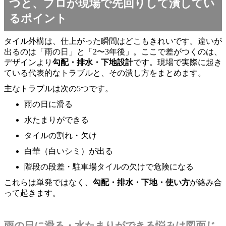
つと、プロが現場で先回りして潰してい
るポイント
タイル外構は、仕上がった瞬間はどこもきれいです。違いが
出るのは「雨の日」と「2〜3年後」。ここで差がつくのは、
デザインより
勾配・排水・下地設計
です。現場で実際に起き
ている代表的なトラブルと、その潰し方をまとめます。
主なトラブルは次の5つです。
雨の日に滑る
水たまりができる
タイルの割れ・欠け
白華（白いシミ）が出る
階段の段差・駐車場タイルの欠けで危険になる
これらは単発ではなく、
勾配・排水・下地・使い方
が絡み合
って起きます。
雨の日に滑る・水たまりができる悩みは図面じ