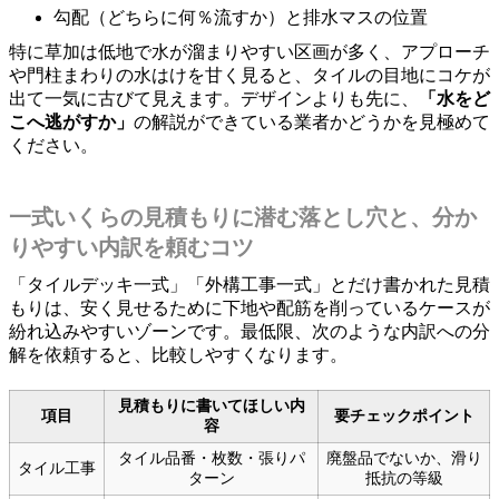
勾配（どちらに何％流すか）と排水マスの位置
特に草加は低地で水が溜まりやすい区画が多く、アプローチ
や門柱まわりの水はけを甘く見ると、タイルの目地にコケが
出て一気に古びて見えます。デザインよりも先に、
「水をど
こへ逃がすか」
の解説ができている業者かどうかを見極めて
ください。
一式いくらの見積もりに潜む落とし穴と、分か
りやすい内訳を頼むコツ
「タイルデッキ一式」「外構工事一式」とだけ書かれた見積
もりは、安く見せるために下地や配筋を削っているケースが
紛れ込みやすいゾーンです。最低限、次のような内訳への分
解を依頼すると、比較しやすくなります。
見積もりに書いてほしい内
項目
要チェックポイント
容
タイル品番・枚数・張りパ
廃盤品でないか、滑り
タイル工事
ターン
抵抗の等級