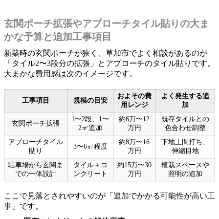
玄関ポーチ拡張やアプローチタイル貼りの大ま
かな予算と追加工事項目
新築時の玄関ポーチが狭く、草加市でよく相談があるのが
「タイル2〜3段分の拡張」とアプローチのタイル貼りです。
大まかな費用感は次のイメージです。
およその費
よく発生する追
工事項目
規模の目安
用レンジ
加
1〜2段、1〜
約6万〜12
既存タイルとの
玄関ポーチ拡張
2㎡追加
万円
色合わせ調整
アプローチタイル
約8万〜16
下地土間打ち、
3〜6㎡程度
貼り
万円
伸縮目地
駐車場から玄関ま
タイル＋コ
約15万〜30
植栽スペースや
での一体設計
ンクリート
万円
照明の追加
ここで見落とされやすいのが「追加でかかる可能性が高い工
事」です。