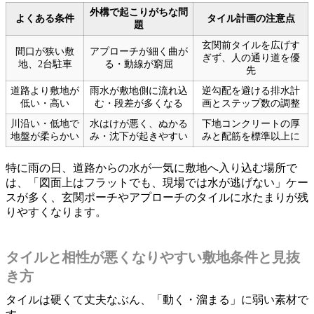
外構で起こりがちな問
よくある条件
タイル計画の注意点
題
玄関前タイルを広げす
間口が狭い敷
アプローチが細く曲が
ぎず、人の通り道を優
地、2台駐車
る・動線が窮屈
先
道路より敷地が
雨水が敷地側に流れ込
逆勾配を避ける排水計
低い・高い
む・段差が多くなる
画とステップ数の調整
川沿い・低地で
水はけが悪く、ぬかる
下地コンクリートの厚
地盤が柔らかい
み・沈下が起きやすい
みと配筋を標準以上に
特に雨の日、道路からの水が一気に敷地へ入り込む場所で
は、「図面上はフラットでも、現場では水が逃げない」ケー
スが多く、玄関ポーチやアプローチのタイルに水たまりが残
りやすくなります。
タイルと相性が悪くなりやすい敷地条件と見抜
き方
タイルは硬くて丈夫なぶん、「動く・溜まる」に弱い素材で