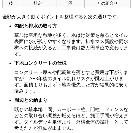
後
想定
円
との組合せ
金額が大きく動くポイントを整理すると次の通りです。
勾配と排水の取り方
草加は平坦な敷地が多く、水はけ対策を怠るとタイル
表面に水が残りやすくなります。排水マス新設や雨水
桝への接続が入ると、工事費は数万円単位で変わりま
す。
下地コンクリートの仕様
コンクリート厚みや配筋量を落とすと費用は下がりま
すが、2〜3年後のタイル割れリスクが跳ね上がりま
す。面積よりもまず下地を優先した方が結果的に安く
済みます。
周辺との納まり
既存の駐車場土間、カーポート柱、門柱、フェンスな
どとの取り合い調整が増えるほど、施工手間が増えま
す。タイルデッキ単体より「外構全体の設計」として
考えた方が無駄が出ません。