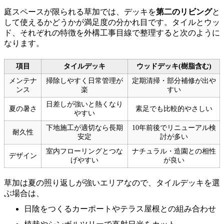
庭スペースが限られる草加では、デッキを
第二のリビング
と
して使えるかどうかが満足度の分かれ目です。タイルとウッ
ド、それぞれの特徴を外構工事目線で整理すると次のように
なります。
項目
タイルデッキ
ウッドデッキ(樹脂含む)
メンテナ
掃除しやすく日常管理が
定期清掃・部分補修が出や
ンス
楽
すい
日差しが強いと熱くなり
夏の暑さ
素足でも比較的やさしい
やすい
下地施工が適切なら長期
10年前後でリニューアル検
耐久性
安定
討が多い
室内フローリングとつな
ナチュラル・造園との相性
デザイン
げやすい
が良い
草加は夏の照り返しが強いエリアなので、タイルデッキを選
ぶ場合は、
日陰をつくるカーポートやテラス屋根との組み合わせ