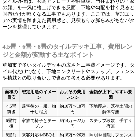
タイル外構は、玄関アプローチや駐車場、門柱まわりの「家
の顔」を一気に格上げできる反面、下地や勾配を甘く見ると
財布だけが軽くなる工事でもあります。ここでは、草加エリ
アの実情を踏まえた費用感と、見積もりが膨らみがちなパタ
ーンを整理していきます。
4.5畳・6畳・8畳のタイルデッキ工事、費用レン
ジと金額が変動する主なポイント
草加市で多いタイルデッキの広さと工事費イメージです。タ
イル代だけでなく、下地コンクリートやステップ、フェンス
や植栽との取り合いまで含めて考える必要があります。
面積の
想定用途のイメー
およその費用
金額が上下しやすい要
目安
ジ
レンジ
因
4.5畳
帰宅後の一服、物
約10万〜18万
下地厚み、既存土間の
前後
干し程度
円
解体有無
6畳前
家族で椅子とテー
約14万〜22万
ステップ段数、手すり
後
ブル
円
有無
8畳前
来客対応やBBQも
約18万〜26万
照明や目隠しフェンス