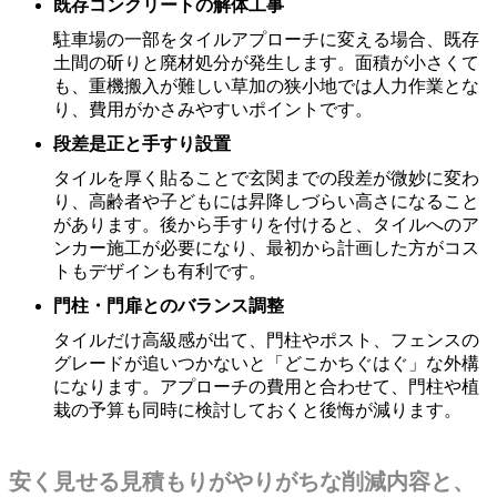
既存コンクリートの解体工事
駐車場の一部をタイルアプローチに変える場合、既存
土間の斫りと廃材処分が発生します。面積が小さくて
も、重機搬入が難しい草加の狭小地では人力作業とな
り、費用がかさみやすいポイントです。
段差是正と手すり設置
タイルを厚く貼ることで玄関までの段差が微妙に変わ
り、高齢者や子どもには昇降しづらい高さになること
があります。後から手すりを付けると、タイルへのア
ンカー施工が必要になり、最初から計画した方がコス
トもデザインも有利です。
門柱・門扉とのバランス調整
タイルだけ高級感が出て、門柱やポスト、フェンスの
グレードが追いつかないと「どこかちぐはぐ」な外構
になります。アプローチの費用と合わせて、門柱や植
栽の予算も同時に検討しておくと後悔が減ります。
安く見せる見積もりがやりがちな削減内容と、