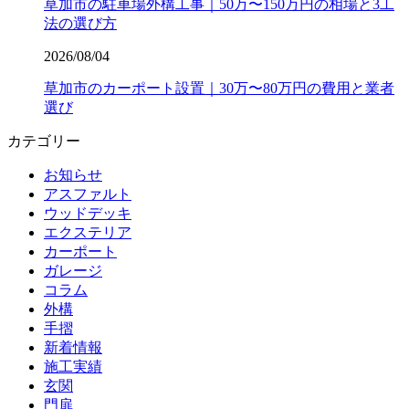
草加市の駐車場外構工事｜50万〜150万円の相場と3工
法の選び方
2026/08/04
草加市のカーポート設置｜30万〜80万円の費用と業者
選び
カテゴリー
お知らせ
アスファルト
ウッドデッキ
エクステリア
カーポート
ガレージ
コラム
外構
手摺
新着情報
施工実績
玄関
門扉