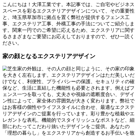
こんにちは！大澤工業です。本記事では、ご自宅やビジネス
スペースを彩るエクステリアデザインについて、その重要性
と、埼玉県草加市に拠点を置く弊社が提供するフェンス工
事、エクステリア工事、外構工事の手法についてご紹介しま
す。関東一円でのご希望に応えるため、エクステリアに関す
るさまざまなご要望にお応えしておりますので、ぜひ一読く
ださい。
家の顔となるエクステリアデザイン
家の外観は、その人の顔と同じように、その家の印象
を大きく左右します。エクステリアデザインはただ美しいだ
けでなく、利便性、プライバシーの保護、セキュリティの確
保など、生活に直結した機能性も必要とされます。例えばフ
ェンス一つを取っても、丈夫さや視線の遮断度合い、デザイ
ン性によって、家全体の雰囲気が大きく変わります。弊社で
はお客様の個性やライフスタイルに合わせ、最適なエクステ
リアデザインのご提案を行っています。彩り豊かな植栽やエ
レガントな表札、機能的でスタイリッシュなポストなど、細
部にわたってこだわり抜いたデザインをご提供。あなたの
「理想の暮らし」をエクステリアから創造するお手伝いを致