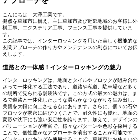
アプローチを
こんにちは！大澤工業です。
拠点を草加市に構え、主に草加市及び近郊地域のお客様に外
構工事、エクステリア工事、フェンス工事を提供していま
す。
この記事では、インターロッキングを用いた美しく機能的な
玄関アプローチの作り方やメンテナンスの利点についてお伝
えします。
道路との一体感！インターロッキングの魅力
インターロッキングは、地面とタイルやブロックが組み合わ
さって一体化する工法であり、道路や私道、駐車場など多く
の場所で見られる舗装法です。この方式の最大の魅力は、ま
るで道路と一体化したような滑らかなつながりを生み出し、
美観を大幅に向上させる点にあります。さらに、個々の石や
ブロックが緊密に結びつくことで、耐久性にも優れ、地面の
変形や沈下にも強い安定性を誇ります。加えて、デザインの
バリエーションが豊富で、様々なパターンや色彩を採用する
ことで、個性豊かなアプローチを演出することが可能です。
インターロッキングを使用することで、草加市にお住まいの