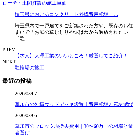
埼玉県におけるコンクリート外構費用相場｜…
埼玉県内で一戸建てをご新築された方や、既存のお住
まいで「お庭の草むしりや泥はねから解放されたい」
「駐 …
PREV
【求人】大澤工業のいいところ！厳選してご紹介！
NEXT
駐輪場の施工
最近の投稿
2026/08/07
草加市の外構ウッドデッキ設置｜費用相場と素材選び
2026/08/06
草加市のブロック塀撤去費用｜30〜60万円の相場と業
者選び