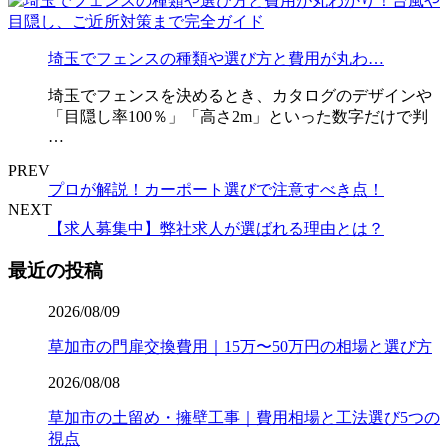
埼玉でフェンスの種類や選び方と費用が丸わ…
埼玉でフェンスを決めるとき、カタログのデザインや
「目隠し率100％」「高さ2m」といった数字だけで判
…
PREV
プロが解説！カーポート選びで注意すべき点！
NEXT
【求人募集中】弊社求人が選ばれる理由とは？
最近の投稿
2026/08/09
草加市の門扉交換費用｜15万〜50万円の相場と選び方
2026/08/08
草加市の土留め・擁壁工事｜費用相場と工法選び5つの
視点